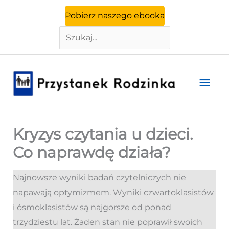
Szukaj
Przejdź
Pobierz naszego ebooka
do
treści
Głó
men
Kryzys czytania u dzieci.
Co naprawdę działa?
Najnowsze wyniki badań czytelniczych nie
napawają optymizmem. Wyniki czwartoklasistów
i ósmoklasistów są najgorsze od ponad
trzydziestu lat. Żaden stan nie poprawił swoich