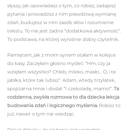
słyszy, jak opowiadasz o tym, co robisz, zadajesz
pytania i prowadzisz z nim prawdziwą wymianę
zdań, budujesz w nim zasób słów i rozumienie
tekstu. To nie jest żadna “dodatkowa aktywność”.
To podstawa, na której wyrośnie dobry czytelnik.
Pamiętam, jak z moim synem stałam w kolejce
do kasy. Zaczęłam głośno myśleć: “Hm, czy ja
wzięłam wszystko? Chleb, mleko, masło… O, i te
jabłka, które tak lubisz”. Adam, wtedy trzylatek,
spojrzał na mnie i dodał: “I czekoladę, mamo!”.
Ta
codzienna, zwykła rozmowa to dla dziecka lekcja
budowania zdań i logicznego myślenia.
Robisz to
już, nawet o tym nie wiedząc.
Pokaż dziecku, że czytanie jest wszędzie