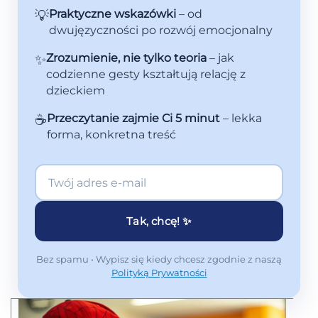
💡
Praktyczne wskazówki
– od
dwujęzyczności po rozwój emocjonalny
✨
Zrozumienie, nie tylko teoria
– jak
codzienne gesty kształtują relację z
dzieckiem
☕
Przeczytanie zajmie Ci 5 minut
– lekka
forma, konkretna treść
Tak, chcę! ✨
Bez spamu • Wypisz się kiedy chcesz zgodnie z naszą
Polityką Prywatności