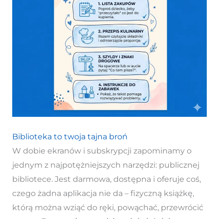
Biblioteka to twoja tajna broń
W dobie ekranów i subskrypcji zapominamy o
jednym z najpotężniejszych narzędzi: publicznej
bibliotece. Jest darmowa, dostępna i oferuje coś,
czego żadna aplikacja nie da – fizyczną książkę,
którą można wziąć do ręki, powąchać, przewrócić