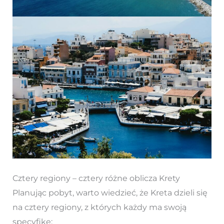
Cztery regiony – cztery różne oblicza Krety
Planując pobyt, warto wiedzieć, że Kreta dzieli się
na cztery regiony, z których każdy ma swoją
specyfikę: