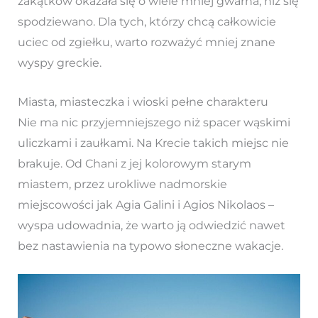
zakątków okazała się o wiele mniej gwarna, niż się
spodziewano. Dla tych, którzy chcą całkowicie
uciec od zgiełku, warto rozważyć mniej znane
wyspy greckie.
Miasta, miasteczka i wioski pełne charakteru
Nie ma nic przyjemniejszego niż spacer wąskimi
uliczkami i zaułkami. Na Krecie takich miejsc nie
brakuje. Od Chani z jej kolorowym starym
miastem, przez urokliwe nadmorskie
miejscowości jak Agia Galini i Agios Nikolaos –
wyspa udowadnia, że warto ją odwiedzić nawet
bez nastawienia na typowo słoneczne wakacje.