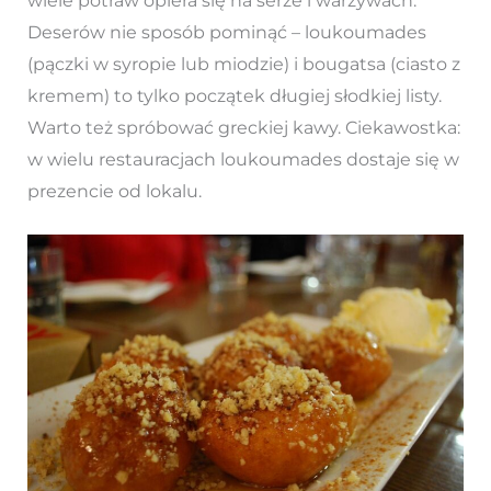
wiele potraw opiera się na serze i warzywach.
Deserów nie sposób pominąć – loukoumades
(pączki w syropie lub miodzie) i bougatsa (ciasto z
kremem) to tylko początek długiej słodkiej listy.
Warto też spróbować greckiej kawy. Ciekawostka:
w wielu restauracjach loukoumades dostaje się w
prezencie od lokalu.