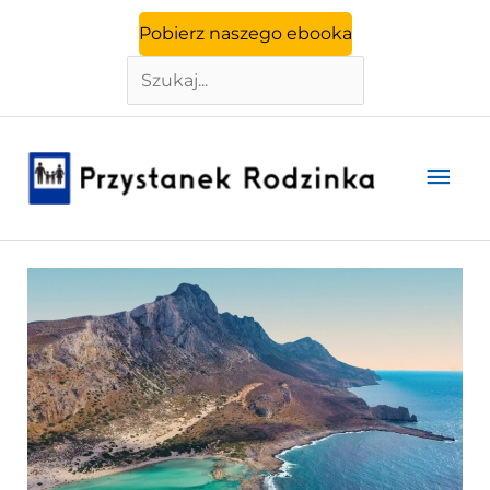
Szukaj
Przejdź
Pobierz naszego ebooka
do
treści
Głó
men