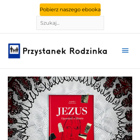
Szukaj
Przejdź
Pobierz naszego ebooka
do
treści
Głó
men