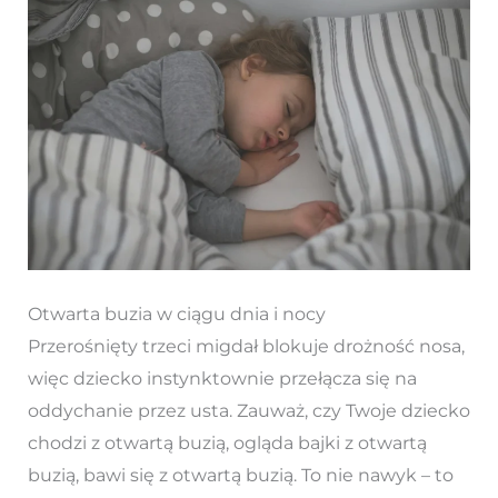
Otwarta buzia w ciągu dnia i nocy
Przerośnięty trzeci migdał blokuje drożność nosa,
więc dziecko instynktownie przełącza się na
oddychanie przez usta. Zauważ, czy Twoje dziecko
chodzi z otwartą buzią, ogląda bajki z otwartą
buzią, bawi się z otwartą buzią. To nie nawyk – to