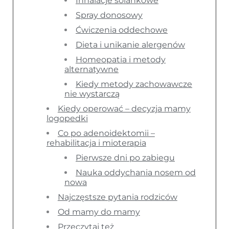
Inhalacje solankowe
Spray donosowy
Ćwiczenia oddechowe
Dieta i unikanie alergenów
Homeopatia i metody
alternatywne
Kiedy metody zachowawcze
nie wystarczą
Kiedy operować – decyzja mamy
logopedki
Co po adenoidektomii –
rehabilitacja i mioterapia
Pierwsze dni po zabiegu
Nauka oddychania nosem od
nowa
Najczęstsze pytania rodziców
Od mamy do mamy
Przeczytaj też