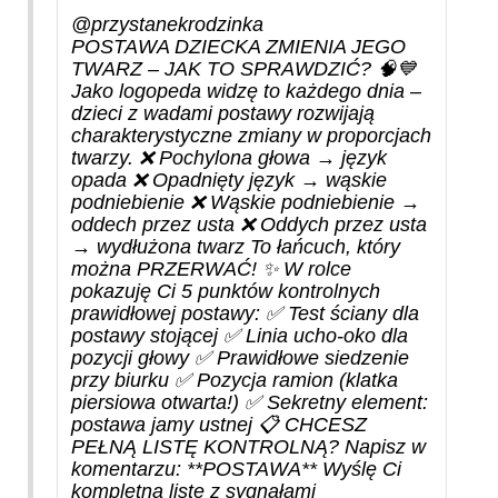
@przystanekrodzinka
POSTAWA DZIECKA ZMIENIA JEGO
TWARZ – JAK TO SPRAWDZIĆ? 🧠💙
Jako logopeda widzę to każdego dnia –
dzieci z wadami postawy rozwijają
charakterystyczne zmiany w proporcjach
twarzy. ❌ Pochylona głowa → język
opada ❌ Opadnięty język → wąskie
podniebienie ❌ Wąskie podniebienie →
oddech przez usta ❌ Oddych przez usta
→ wydłużona twarz To łańcuch, który
można PRZERWAĆ! ✨ W rolce
pokazuję Ci 5 punktów kontrolnych
prawidłowej postawy: ✅ Test ściany dla
postawy stojącej ✅ Linia ucho-oko dla
pozycji głowy ✅ Prawidłowe siedzenie
przy biurku ✅ Pozycja ramion (klatka
piersiowa otwarta!) ✅ Sekretny element:
postawa jamy ustnej 📋 CHCESZ
PEŁNĄ LISTĘ KONTROLNĄ? Napisz w
komentarzu: **POSTAWA** Wyślę Ci
kompletną listę z sygnałami