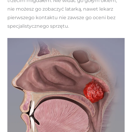
trzecim migdałem. Nie widać go gołym okiem,
nie możesz go zobaczyć latarką, nawet lekarz
pierwszego kontaktu nie zawsze go oceni bez
specjalistycznego sprzętu.