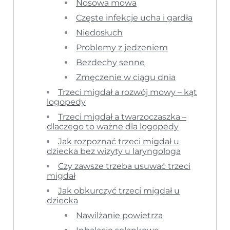
Nosowa mowa
Częste infekcje ucha i gardła
Niedosłuch
Problemy z jedzeniem
Bezdechy senne
Zmęczenie w ciągu dnia
Trzeci migdał a rozwój mowy – kąt
logopedy
Trzeci migdał a twarzoczaszka –
dlaczego to ważne dla logopedy
Jak rozpoznać trzeci migdał u
dziecka bez wizyty u laryngologa
Czy zawsze trzeba usuwać trzeci
migdał
Jak obkurczyć trzeci migdał u
dziecka
Nawilżanie powietrza