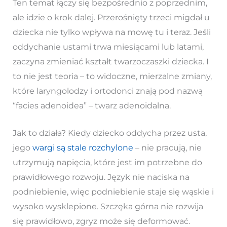
Ten temat łączy się bezpośrednio z poprzednim,
ale idzie o krok dalej. Przerośnięty trzeci migdał u
dziecka nie tylko wpływa na mowę tu i teraz. Jeśli
oddychanie ustami trwa miesiącami lub latami,
zaczyna zmieniać kształt twarzoczaszki dziecka. I
to nie jest teoria – to widoczne, mierzalne zmiany,
które laryngolodzy i ortodonci znają pod nazwą
“facies adenoidea” – twarz adenoidalna.
Jak to działa? Kiedy dziecko oddycha przez usta,
jego
wargi są stale rozchylone
– nie pracują, nie
utrzymują napięcia, które jest im potrzebne do
prawidłowego rozwoju. Język nie naciska na
podniebienie, więc podniebienie staje się wąskie i
wysoko wysklepione. Szczęka górna nie rozwija
się prawidłowo, zgryz może się deformować.