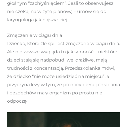
głośnym “zachłyśnięciem”. Jeśli to obserwujesz,
nie czekaj na wizytę planową – umów się do
laryngologa jak najszybciej.
Zmęczenie w ciągu dnia
Dziecko, które źle śpi, jest zmęczone w ciągu dnia.
Ale nie zawsze wygląda to jak senność – niektóre
dzieci stają się nadpobudliwe, drażliwe, mają
trudności z koncentracją. Przedszkolanka mówi,
że dziecko “nie może usiedzieć na miejscu”, a
przyczyna leży w tym, że po nocy pełnej chrapania
i bezdechów mały organizm po prostu nie
odpoczął.