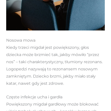
Nosowa mowa
Kiedy trzeci migdał jest powiększony, głos
dziecka może brzmieć tak, jakby mówiło “przez
nos” – taki charakterystyczny, tłumiony rezonans.
Logopedzi nazywają to rezonansem nosowym
zamkniętym. Dziecko brzmi, jakby miało stały
katar, nawet gdy jest zdrowe.
Częste infekcje ucha i gardła
Powiększony migdał gardłowy może blokować