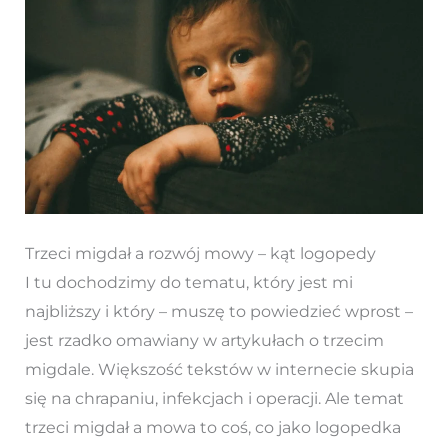
Trzeci migdał a rozwój mowy – kąt logopedy
I tu dochodzimy do tematu, który jest mi
najbliższy i który – muszę to powiedzieć wprost –
jest rzadko omawiany w artykułach o trzecim
migdale. Większość tekstów w internecie skupia
się na chrapaniu, infekcjach i operacji. Ale temat
trzeci migdał a mowa to coś, co jako logopedka