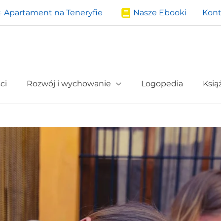
️ Apartament na Teneryfie
Nasze Ebooki
Kont
ci
Rozwój i wychowanie
Logopedia
Ksią