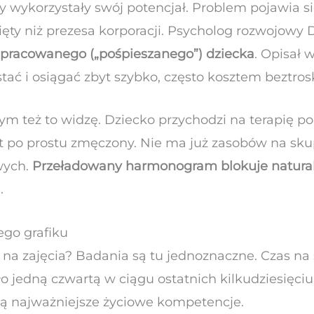
 wykorzystały swój potencjał. Problem pojawia s
ięty niż prezesa korporacji. Psycholog rozwojowy 
racowanego („pośpieszanego”) dziecka
. Opisał 
stać i osiągać zbyt szybko, często kosztem beztros
 też to widzę. Dziecko przychodzi na terapię po
st po prostu zmęczony. Nie ma już zasobów na sku
wych.
Przeładowany harmonogram blokuje natural
.
go grafiku
ć na zajęcia? Badania są tu jednoznaczne. Czas 
o jedną czwartą w ciągu ostatnich kilkudziesięciu
zą najważniejsze życiowe kompetencje.