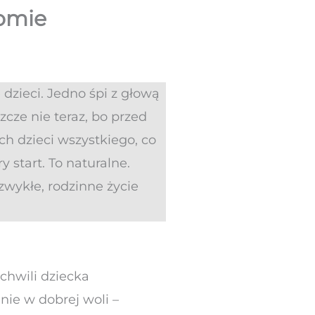
romie
 dzieci. Jedno śpi z głową
zcze nie teraz, bo przed
h dzieci wszystkiego, co
 start. To naturalne.
wykłe, rodzinne życie
chwili dziecka
ie w dobrej woli –