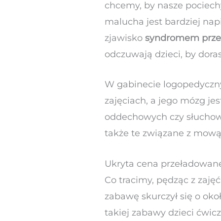
chcemy, by nasze pociechy
malucha jest bardziej nap
zjawisko
syndromem przep
odczuwają dzieci, by dora
W gabinecie logopedycznym
zajęciach, a jego mózg je
oddechowych czy słucho
także te związane z mową
Ukryta cena przeładowane
Co tracimy, pędząc z zaję
zabawę skurczył się o okoł
takiej zabawy dzieci ćwic