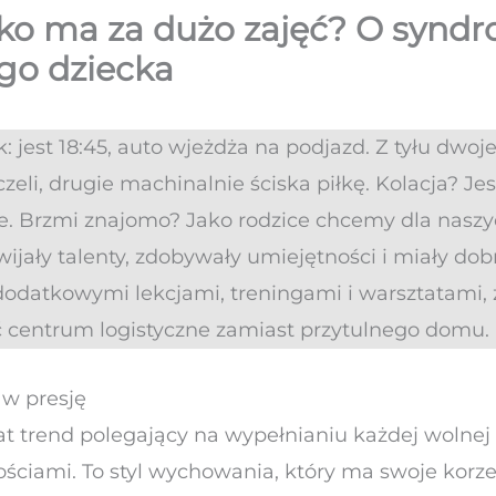
cko ma za dużo zajęć? O synd
go dziecka
 jest 18:45, auto wjeżdża na podjazd. Z tyłu dwoje
czeli, drugie machinalnie ściska piłkę. Kolacja? Jes
e. Brzmi znajomo? Jako rodzice chcemy dla naszyc
ijały talenty, zdobywały umiejętności i miały dobry
odatkowymi lekcjami, treningami i warsztatami, z
centrum logistyczne zamiast przytulnego domu.
 w presję
lat trend polegający na wypełnianiu każdej wolnej 
ciami. To styl wychowania, który ma swoje korzen