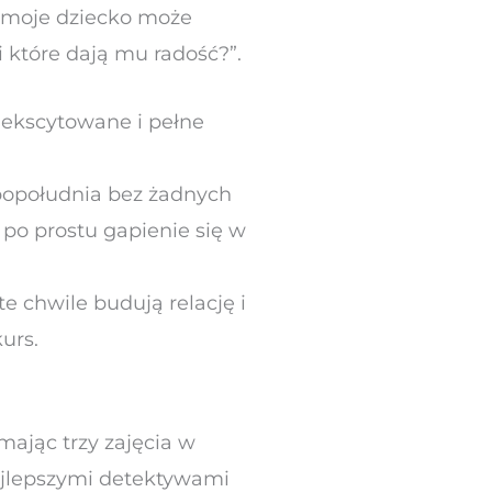
ć moje dziecko może
i które dają mu radość?”.
dekscytowane i pełne
 popołudnia bez żadnych
po prostu gapienie się w
te chwile budują relację i
urs.
mając trzy zajęcia w
najlepszymi detektywami