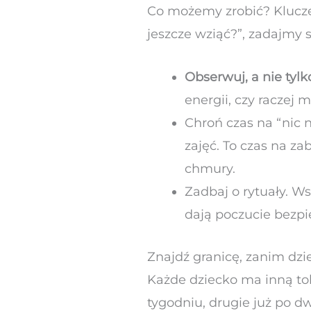
Co możemy zrobić? Klucze
jeszcze wziąć?”, zadajmy s
Obserwuj, a nie tyl
energii, czy raczej
Chroń czas na “nic 
zajęć. To czas na z
chmury.
Zadbaj o rytuały. Ws
dają poczucie bezpi
Znajdź granicę, zanim dzi
Każde dziecko ma inną tol
tygodniu, drugie już po d