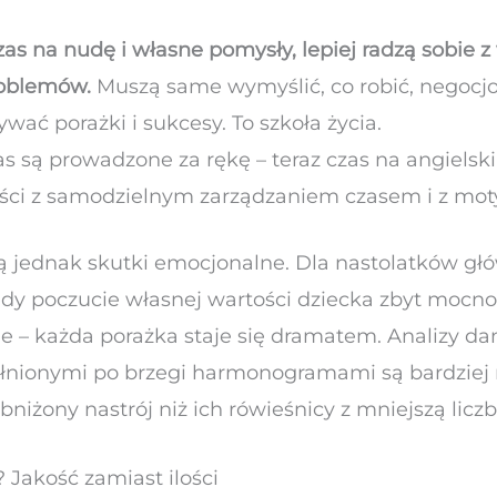
czas na nudę i własne pomysły, lepiej radzą sobie
oblemów.
Muszą same wymyślić, co robić, negocj
wać porażki i sukcesy. To szkoła życia.
zas są prowadzone za rękę – teraz czas na angielski
ości z samodzielnym zarządzaniem czasem i z mo
ą jednak skutki emocjonalne. Dla nastolatków gł
edy poczucie własnej wartości dziecka zbyt mocno
nie – każda porażka staje się dramatem. Analizy d
pełnionymi po brzegi harmonogramami są bardziej
bniżony nastrój niż ich rówieśnicy z mniejszą lic
Jakość zamiast ilości