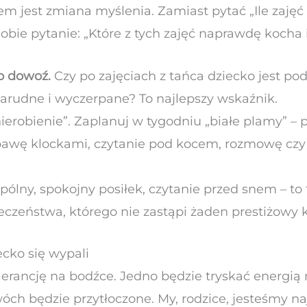
m jest zmiana myślenia. Zamiast pytać „Ile zaję
obie pytanie: „Które z tych zajęć naprawdę kocha 
ko dowoź.
Czy po zajęciach z tańca dziecko jest po
 marudne i wyczerpane? To najlepszy wskaźnik.
nierobienie”. Zaplanuj w tygodniu „białe plamy” –
abawę klockami, czytanie pod kocem, rozmowę czy 
pólny, spokojny posiłek, czytanie przed snem – to 
eczeństwa, którego nie zastąpi żaden prestiżowy k
ecko się wypali
erancję na bodźce. Jedno będzie tryskać energią 
wóch będzie przytłoczone. My, rodzice, jesteśmy 