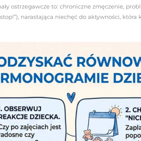
nały ostrzegawcze to: chroniczne zmęczenie, prob
top!”), narastająca niechęć do aktywności, która 