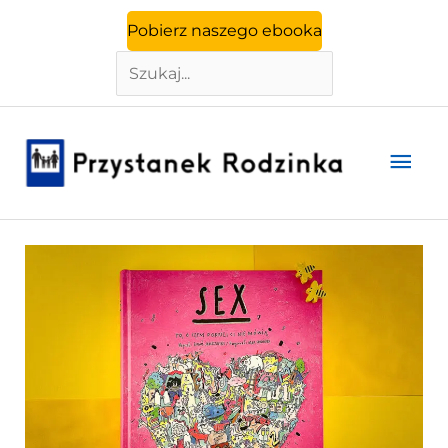
Szukaj
Przejdź
Pobierz naszego ebooka
do
treści
Głó
men