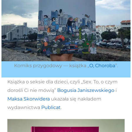
Komiks przygodowy — książka „
O, Ch
orob
a
”.
Książka o seksie dla dzieci, czyli „Sex. To, o czym
dorośli Ci nie mówią”
Bogusia Janiszewskiego
i
Maksa Skorwidera
ukazała się nakładem
wydawnictwa
Publicat
.