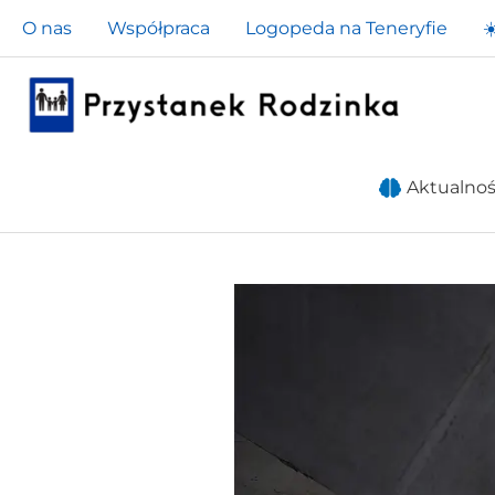
Przejdź
O nas
Współpraca
Logopeda na Teneryfie
☀
do
treści
Aktualnoś