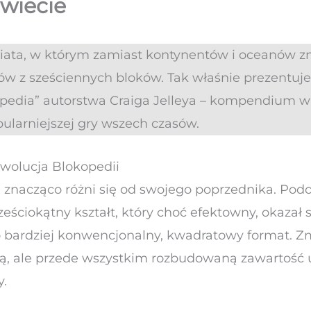
wiecie
iata, w którym zamiast kontynentów i oceanów zna
ów z sześciennych bloków. Tak właśnie prezentuje
opedia” autorstwa Craiga Jelleya – kompendium wi
pularniejszej gry wszech czasów.
wolucja Blokopedii
znacząco różni się od swojego poprzednika. Podc
eściokątny kształt, który choć efektowny, okazał 
 bardziej konwencjonalny, kwadratowy format. Zm
ną, ale przede wszystkim rozbudowaną zawartość
y.