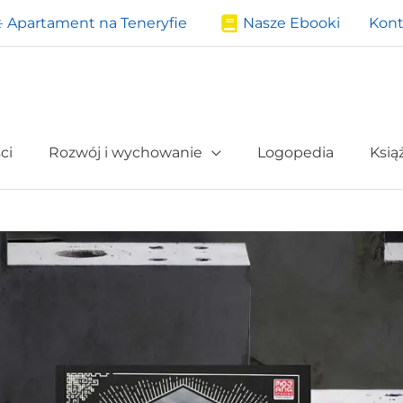
️ Apartament na Teneryfie
Nasze Ebooki
Kont
ci
Rozwój i wychowanie
Logopedia
Ksią