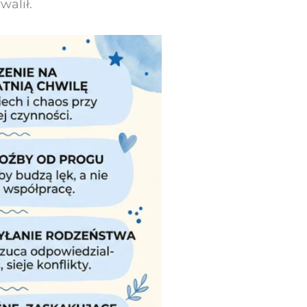
walił.