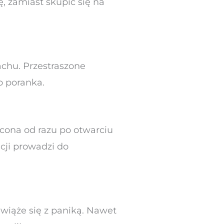
ę, zamiast skupić się na
achu. Przestraszone
o poranka.
zucona od razu po otwarciu
cji prowadzi do
 wiąże się z paniką. Nawet