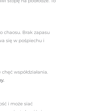
awi stopę na podłodze. To
do chaosu. Brak zapasu
wa się w pośpiechu i
ie chęć współdziałania.
y.
ość i może siać