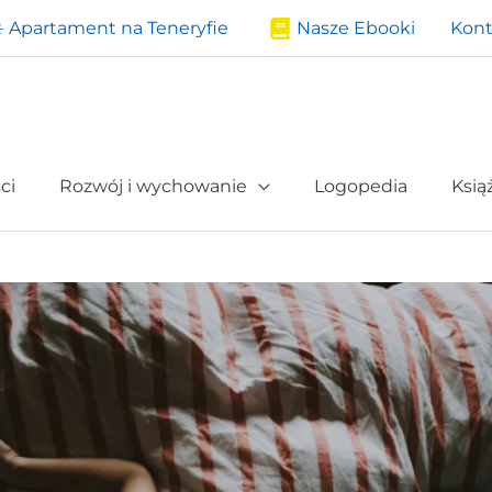
️ Apartament na Teneryfie
Nasze Ebooki
Kont
ci
Rozwój i wychowanie
Logopedia
Ksią