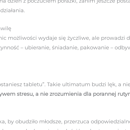
a dzień z poczuciem porażki, zanim jeszcze post
działania.
hwilę
ic możliwości wydaje się życzliwe, ale prowadzi 
zynność – ubieranie, śniadanie, pakowanie – odby
dostaniesz tabletu”. Takie ultimatum budzi lęk, a n
ywem stresu, a nie zrozumienia dla porannej rutyn
ka, by obudziło młodsze, przerzuca odpowiedzialn