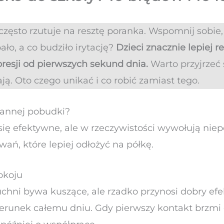
często rzutuje na resztę poranka. Wspomnij sobie, 
bało, a co budziło irytację?
Dzieci znacznie lepiej r
resji od pierwszych sekund dnia.
Warto przyjrzeć
ają. Oto czego unikać i co robić zamiast tego.
rannej pobudki?
ię efektywne, ale w rzeczywistości wywołują niep
wań, które lepiej odłożyć na półkę.
okoju
uchni bywa kuszące, ale rzadko przynosi dobry efek
erunek całemu dniu. Gdy pierwszy kontakt brzmi o