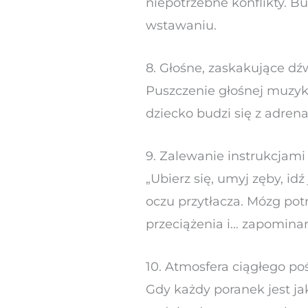
niepotrzebne konflikty. Bu
wstawaniu.
8. Głośne, zaskakujące dź
Puszczenie głośnej muzyki
dziecko budzi się z adren
9. Zalewanie instrukcjami
„Ubierz się, umyj zęby, id
oczu przytłacza. Mózg pot
przeciążenia i… zapominan
10. Atmosfera ciągłego po
Gdy każdy poranek jest ja