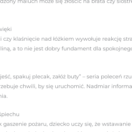
dzony maluch może się złościć na brata czy siostr
więki
 czy klaśnięcie nad łóżkiem wywołuje reakcję str
aliną, a to nie jest dobry fundament dla spokojneg
ź jeść, spakuj plecak, załóż buty” – seria poleceń r
rzebuje chwili, by się uruchomić. Nadmiar informa
ia.
śpiechu
k gaszenie pożaru, dziecko uczy się, że wstawanie