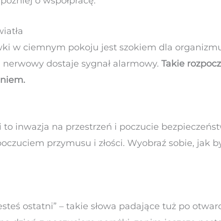
j później o współpracę.
iatła
wki w ciemnym pokoju jest szokiem dla organizmu
ad nerwowy dostaje sygnał alarmowy.
Takie rozpocz
eniem.
i to inwazja na przestrzeń i poczucie bezpieczeńs
poczuciem przymusu i złości. Wyobraź sobie, jak by
steś ostatni” – takie słowa padające tuż po otwar