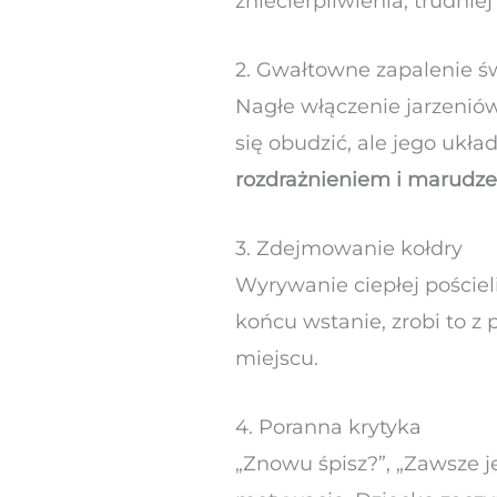
zniecierpliwienia, trudnie
2. Gwałtowne zapalenie św
Nagłe włączenie jarzenió
się obudzić, ale jego ukł
rozdrażnieniem i marudz
3. Zdejmowanie kołdry
Wyrywanie ciepłej pościel
końcu wstanie, zrobi to z 
miejscu.
4. Poranna krytyka
„Znowu śpisz?”, „Zawsze je