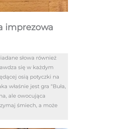
ona imprezowa
owiadane słowa również
prawdza się w każdym
ędącej osią potyczki na
ka właśnie jest gra “Buła,
lna, ale owocująca
rzymaj śmiech, a może