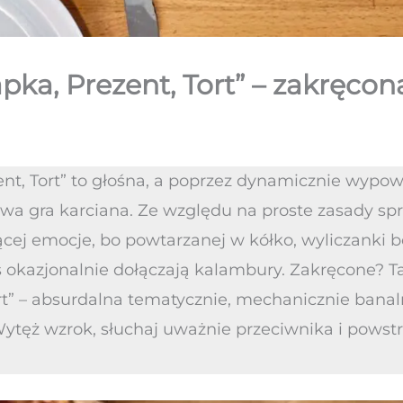
zapka, Prezent, Tort” – zakręc
zent, Tort” to głośna, a poprzez dynamicznie wyp
wa gra karciana. Ze względu na proste zasady s
cej emocje, bo powtarzanej w kółko, wyliczanki b
s okazjonalnie dołączają kalambury. Zakręcone? Ta
ort” – absurdalna tematycznie, mechanicznie bana
ytęż wzrok, słuchaj uważnie przeciwnika i powst