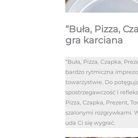
“Buła, Pizza, C
gra karciana
“Buła, Pizza, Czapka, Pre
bardzo rytmiczna imprezo
towarzystwie. Do potęgują
spostrzegawczość i reflek
Pizza, Czapka, Prezent, T
szalonymi rozgrywkami. W
uda Ci się wygrać.