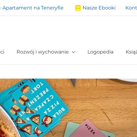
️ Apartament na Teneryfie
Nasze Ebooki
Kont
ci
Rozwój i wychowanie
Logopedia
Ksią