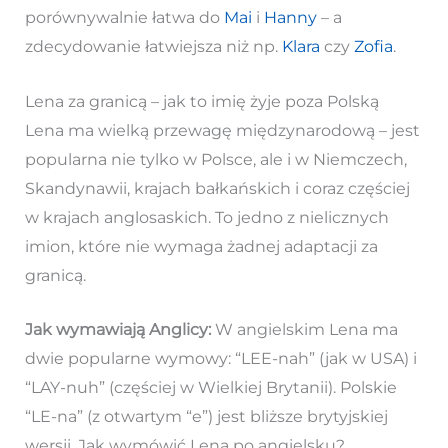
porównywalnie łatwa do
Mai
i
Hanny
– a
zdecydowanie łatwiejsza niż np.
Klara
czy
Zofia
.
Lena za granicą – jak to imię żyje poza Polską
Lena ma wielką przewagę międzynarodową – jest
popularna nie tylko w Polsce, ale i w Niemczech,
Skandynawii, krajach bałkańskich i coraz częściej
w krajach anglosaskich. To jedno z nielicznych
imion, które nie wymaga żadnej adaptacji za
granicą.
Jak wymawiają Anglicy:
W angielskim Lena ma
dwie popularne wymowy: “LEE-nah” (jak w USA) i
“LAY-nuh” (częściej w Wielkiej Brytanii). Polskie
“LE-na” (z otwartym “e”) jest bliższe brytyjskiej
wersji. Jak wymówić Lena po angielsku?