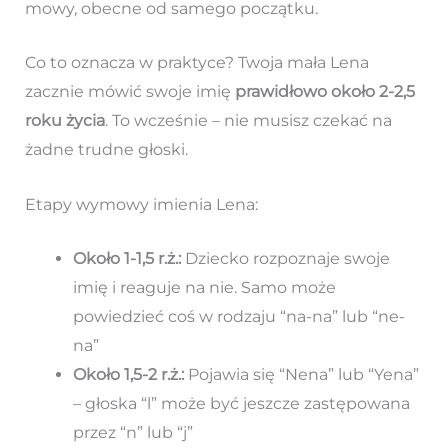
mowy, obecne od samego początku.
Co to oznacza w praktyce? Twoja mała Lena
zacznie mówić swoje imię
prawidłowo około 2-2,5
roku życia
. To wcześnie – nie musisz czekać na
żadne trudne głoski.
Etapy wymowy imienia Lena:
Około 1-1,5 r.ż.:
Dziecko rozpoznaje swoje
imię i reaguje na nie. Samo może
powiedzieć coś w rodzaju “na-na” lub “ne-
na”
Około 1,5-2 r.ż.:
Pojawia się “Nena” lub “Yena”
– głoska “l” może być jeszcze zastępowana
przez “n” lub “j”