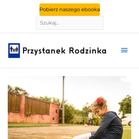
Szukaj
Przejdź
Pobierz naszego ebooka
do
treści
Głó
men