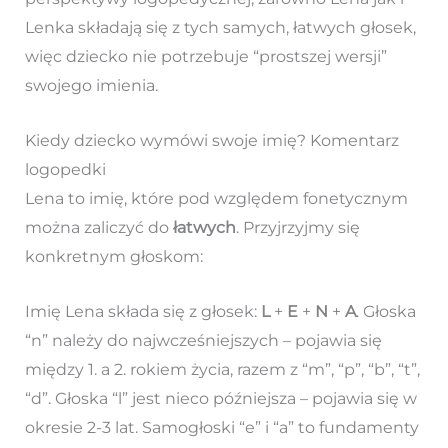
Lenka składają się z tych samych, łatwych głosek,
więc dziecko nie potrzebuje “prostszej wersji”
swojego imienia.
Kiedy dziecko wymówi swoje imię? Komentarz
logopedki
Lena to imię, które pod względem fonetycznym
można zaliczyć do
łatwych
. Przyjrzyjmy się
konkretnym głoskom:
Imię Lena składa się z głosek:
L
+
E
+
N
+
A
. Głoska
“n” należy do najwcześniejszych – pojawia się
między 1. a 2. rokiem życia, razem z “m”, “p”, “b”, “t”,
“d”. Głoska “l” jest nieco późniejsza – pojawia się w
okresie 2-3 lat. Samogłoski “e” i “a” to fundamenty