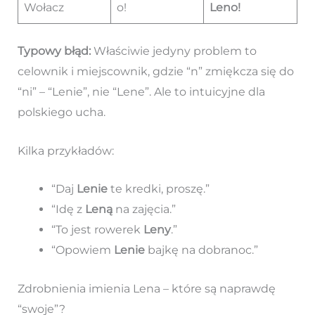
Wołacz
o!
Leno!
Typowy błąd:
Właściwie jedyny problem to
celownik i miejscownik, gdzie “n” zmiękcza się do
“ni” – “Lenie”, nie “Lene”. Ale to intuicyjne dla
polskiego ucha.
Kilka przykładów:
“Daj
Lenie
te kredki, proszę.”
“Idę z
Leną
na zajęcia.”
“To jest rowerek
Leny
.”
“Opowiem
Lenie
bajkę na dobranoc.”
Zdrobnienia imienia Lena – które są naprawdę
“swoje”?