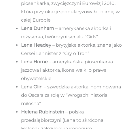
piosenkarka, zwyciężczyni Eurowizji 2010,
która przy okazji spopularyzowała to imię w
całej Europie
Lena Dunham
– amerykańska aktorka i
reżyserka, twórczyni serialu “Girls”
Lena Headey
– brytyjska aktorka, znana jako
Cersei Lannister z “Gry o Tron”
Lena Horne
– amerykańska piosenkarka
jazzowa i aktorka, ikona walki o prawa
obywatelskie
Lena Olin
– szwedzka aktorka, nominowana
do Oscara za rolę w “Wrogach: historia
miłosna”
Helena Rubinstein
– polska
przedsiębiorczyni (Lena to skrócona
Helena), założycielka imperium