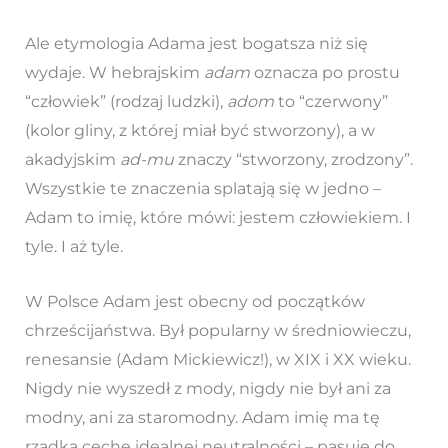
Ale etymologia Adama jest bogatsza niż się
wydaje. W hebrajskim
adam
oznacza po prostu
“człowiek” (rodzaj ludzki),
adom
to “czerwony”
(kolor gliny, z której miał być stworzony), a w
akadyjskim
ad-mu
znaczy “stworzony, zrodzony”.
Wszystkie te znaczenia splatają się w jedno –
Adam to imię, które mówi: jestem człowiekiem. I
tyle. I aż tyle.
W Polsce Adam jest obecny od początków
chrześcijaństwa. Był popularny w średniowieczu,
renesansie (Adam Mickiewicz!), w XIX i XX wieku.
Nigdy nie wyszedł z mody, nigdy nie był ani za
modny, ani za staromodny. Adam imię ma tę
rzadką cechę idealnej neutralności – pasuje do