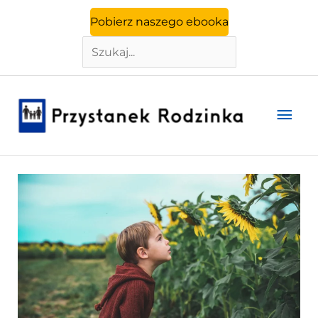
Szukaj
Przejdź
Pobierz naszego ebooka
do
treści
Głó
men