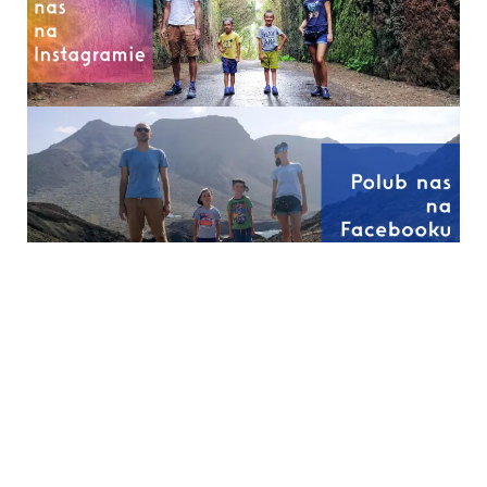
Mieszko – imię, które
Twój salon jest bardziej
zaczęło Polskę.
toksyczny niż ulica w
Znaczenie, odmiana i
centrum miasta —