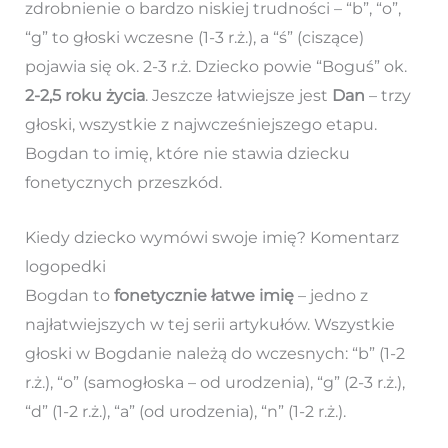
zdrobnienie o bardzo niskiej trudności – “b”, “o”,
“g” to głoski wczesne (1-3 r.ż.), a “ś” (ciszące)
pojawia się ok. 2-3 r.ż. Dziecko powie “Boguś” ok.
2-2,5 roku życia
. Jeszcze łatwiejsze jest
Dan
– trzy
głoski, wszystkie z najwcześniejszego etapu.
Bogdan to imię, które nie stawia dziecku
fonetycznych przeszkód.
Kiedy dziecko wymówi swoje imię? Komentarz
logopedki
Bogdan to
fonetycznie łatwe imię
– jedno z
najłatwiejszych w tej serii artykułów. Wszystkie
głoski w Bogdanie należą do wczesnych: “b” (1-2
r.ż.), “o” (samogłoska – od urodzenia), “g” (2-3 r.ż.),
“d” (1-2 r.ż.), “a” (od urodzenia), “n” (1-2 r.ż.).