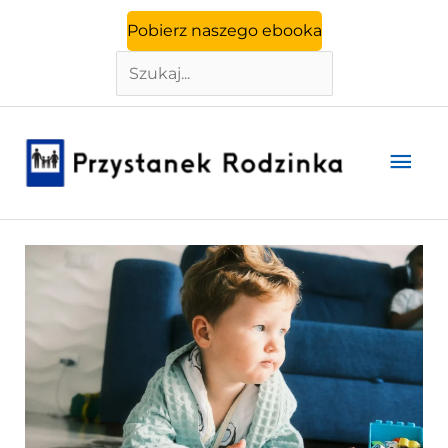
Szukaj
Przejdź
Pobierz naszego ebooka
do
treści
Głó
men