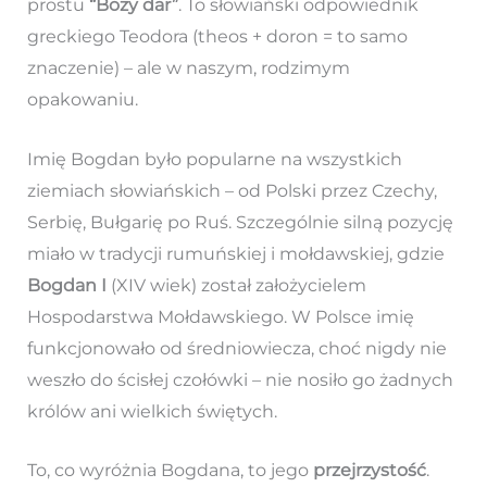
prostu
“Boży dar”
. To słowiański odpowiednik
greckiego Teodora (theos + doron = to samo
znaczenie) – ale w naszym, rodzimym
opakowaniu.
Imię Bogdan było popularne na wszystkich
ziemiach słowiańskich – od Polski przez Czechy,
Serbię, Bułgarię po Ruś. Szczególnie silną pozycję
miało w tradycji rumuńskiej i mołdawskiej, gdzie
Bogdan I
(XIV wiek) został założycielem
Hospodarstwa Mołdawskiego. W Polsce imię
funkcjonowało od średniowiecza, choć nigdy nie
weszło do ścisłej czołówki – nie nosiło go żadnych
królów ani wielkich świętych.
To, co wyróżnia Bogdana, to jego
przejrzystość
.