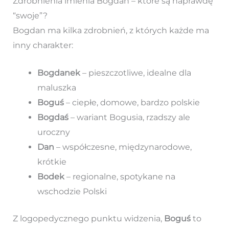
Zdrobnienia imienia Bogdan – które są naprawdę
“swoje”?
Bogdan ma kilka zdrobnień, z których każde ma
inny charakter:
Bogdanek
– pieszczotliwe, idealne dla
maluszka
Boguś
– ciepłe, domowe, bardzo polskie
Bogdaś
– wariant Bogusia, rzadszy ale
uroczny
Dan
– współczesne, międzynarodowe,
krótkie
Bodek
– regionalne, spotykane na
wschodzie Polski
Z logopedycznego punktu widzenia,
Boguś
to