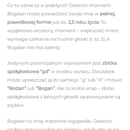
Co to oznacza w praktyce? Dziecko imieniem
Bogdan może powiedzieć swoje imię w
pełnej,
prawidłowej formie
już ok.
2,5 roku życia
. To
wyjątkowo wczesny moment – większość imion
wymaga czekania na trudne głoski (r, sz, ż), a
Bogdan nie ma żadnej.
Jedynym potencjalnym wyzwaniem jest
zbitka
spółgłoskowa “gd”
w środku wyrazu. Dwulatek
może upraszczać ją do samego “g” lub “d” i mówić
“Bodan”
lub
“Bogan”
. Ale to krótki etap – zbitki
spółgłoskowe z łatwych głosek opanowywane są
szybko.
Bogdan to imię-marzenie logopedki. Dziecko
szybko mówi o sobie po imieniu, nie frustruje się