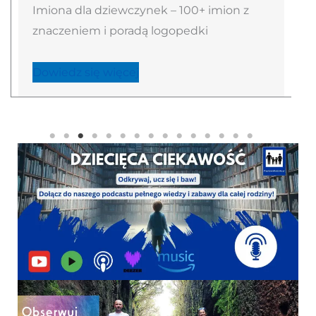
la dziewczynek – 100+ imion z
Jadwiga – imię 
em i poradą logopedki
Europę. Znacze
logopedki
się więcej
Dowiedz się wi