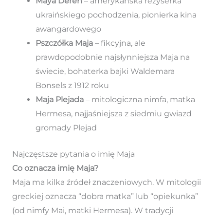
Maya Deren
– amerykańska reżyserka
ukraińskiego pochodzenia, pionierka kina
awangardowego
Pszczółka Maja
– fikcyjna, ale
prawdopodobnie najsłynniejsza Maja na
świecie, bohaterka bajki Waldemara
Bonsels z 1912 roku
Maja Plejada
– mitologiczna nimfa, matka
Hermesa, najjaśniejsza z siedmiu gwiazd
gromady Plejad
Najczęstsze pytania o imię Maja
Co oznacza imię Maja?
Maja ma kilka źródeł znaczeniowych. W mitologii
greckiej oznacza “dobra matka” lub “opiekunka”
(od nimfy Mai, matki Hermesa). W tradycji