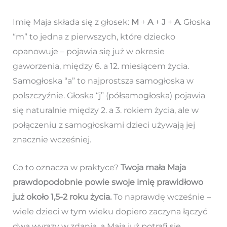
Imię Maja składa się z głosek:
M
+
A
+
J
+
A
. Głoska
“m” to jedna z pierwszych, które dziecko
opanowuje – pojawia się już w okresie
gaworzenia, między 6. a 12. miesiącem życia.
Samogłoska “a” to najprostsza samogłoska w
polszczyźnie. Głoska “j” (półsamogłoska) pojawia
się naturalnie między 2. a 3. rokiem życia, ale w
połączeniu z samogłoskami dzieci używają jej
znacznie wcześniej.
Co to oznacza w praktyce?
Twoja mała Maja
prawdopodobnie powie swoje imię prawidłowo
już około 1,5-2 roku życia.
To naprawdę wcześnie –
wiele dzieci w tym wieku dopiero zaczyna łączyć
dwa wyrazy w zdania, a Maja już potrafi się