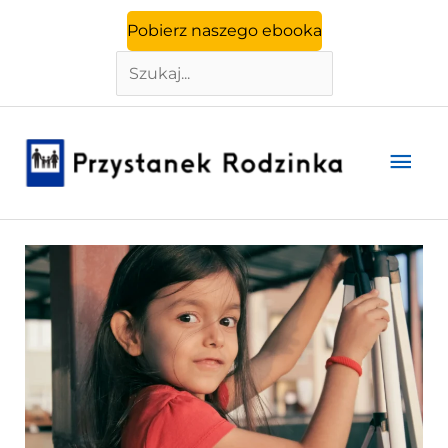
Szukaj
Przejdź
Pobierz naszego ebooka
do
treści
Głó
men