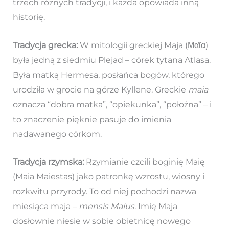
trzech różnych tradycji, i każda opowiada inną
historię.
Tradycja grecka:
W mitologii greckiej Maja (Μαῖα)
była jedną z siedmiu Plejad – córek tytana Atlasa.
Była matką Hermesa, posłańca bogów, którego
urodziła w grocie na górze Kyllene. Greckie
maia
oznacza “dobra matka”, “opiekunka”, “położna” – i
to znaczenie pięknie pasuje do imienia
nadawanego córkom.
Tradycja rzymska:
Rzymianie czcili boginię Maię
(Maia Maiestas) jako patronkę wzrostu, wiosny i
rozkwitu przyrody. To od niej pochodzi nazwa
miesiąca maja –
mensis Maius
. Imię Maja
dosłownie niesie w sobie obietnicę nowego