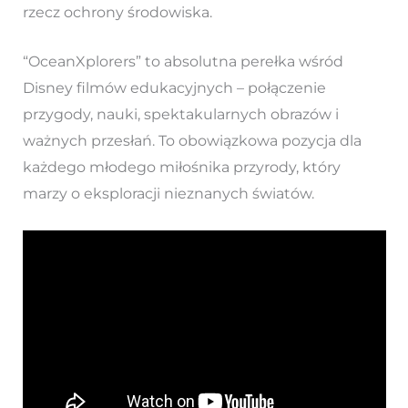
rzecz ochrony środowiska.
“OceanXplorers” to absolutna perełka wśród
Disney filmów edukacyjnych – połączenie
przygody, nauki, spektakularnych obrazów i
ważnych przesłań. To obowiązkowa pozycja dla
każdego młodego miłośnika przyrody, który
marzy o eksploracji nieznanych światów.