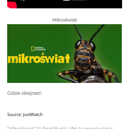
Mikroświat
Gdzie obejrzeć:
Source: JustWatch
“Mikroświat” (A Real Bug’s Life) to rewolucyjna