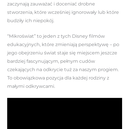
zaczynają zauważać i doceniać drobne
stworzenia, które wcześniej ignorowały lub które
budziły ich niepokój.
“Mikroświat” to jeden z tych Disney filmów
edukacyjnych, które zmieniają perspektywę – po
jego obejrzeniu świat staje się miejscem jeszcze
bardziej fascynującym, pełnym cudów
czekających na odkrycie tuż za naszym progiem.
To obowiązkowa pozycja dla każdej rodziny z
małymi odkrywcami.