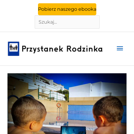
Szukaj
Przejdź
Pobierz naszego ebooka
do
treści
Głó
men