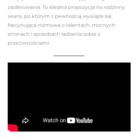
zaoferowania. To idealna propozycja na rodzinny
seans, po którym z pewnością wywiąże się
fascynująca rozmowa o talentach, mocnych
stronach i sposobach radzenia sobie z
przeciwnościami.