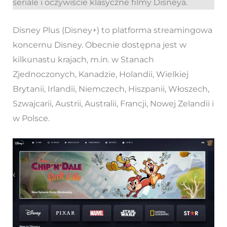
seriale i oczywiście klasyczne filmy Disneya.
Disney Plus (Disney+) to platforma streamingowa
koncernu Disney. Obecnie dostępna jest w
kilkunastu krajach, m.in. w Stanach
Zjednoczonych, Kanadzie, Holandii, Wielkiej
Brytanii, Irlandii, Niemczech, Hiszpanii, Włoszech,
Szwajcarii, Austrii, Australii, Francji, Nowej Zelandii i
w Polsce.