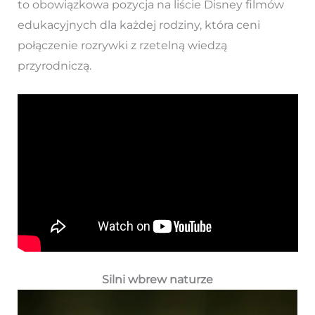
to obowiązkowa pozycja na liście Disney filmów
edukacyjnych dla każdej rodziny, która ceni
połączenie rozrywki z rzetelną wiedzą
przyrodniczą.
Silni wbrew naturze