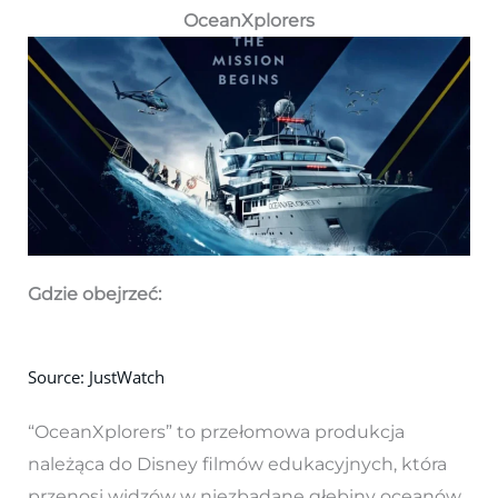
OceanXplorers
Gdzie obejrzeć:
Source: JustWatch
“OceanXplorers” to przełomowa produkcja
należąca do Disney filmów edukacyjnych, która
przenosi widzów w niezbadane głębiny oceanów.