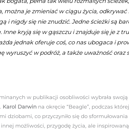
ak bogata, pełna tak wielu rozmaitych ścieżek,
Ba, można je zmieniać w ciągu życia, odkrywać
gą i nigdy się nie znudzić. Jedne ścieżki są ba
. Inne kryją się w gąszczu i znajduje się je z t
żda jednak oferuje coś, co nas ubogaca i prow
 wyruszyć w podróż, a także uważność oraz 
inanych w publikacji osobliwości wybrała swoją 
.
Karol Darwin
na okręcie “Beagle”, podczas której
 dziobami, co przyczyniło się do sformułowania 
o innej możliwości, przygodę życia, ale inspirowaną