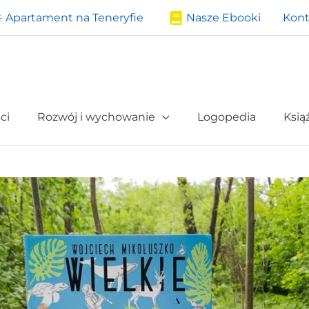
️ Apartament na Teneryfie
Nasze Ebooki
Kont
ci
Rozwój i wychowanie
Logopedia
Ksią