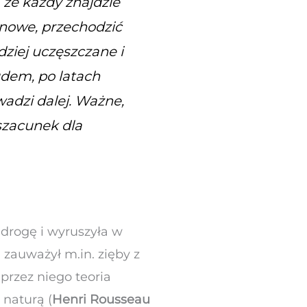
 że każdy znajdzie
 nowe, przechodzić
rdziej uczęszczane i
rudem, po latach
adzi dalej. Ważne,
szacunek dla
drogę i wyruszyła w
 zauważył m.in. zięby z
przez niego teoria
 naturą (
Henri Rousseau