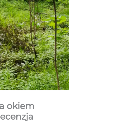
ra okiem
recenzja