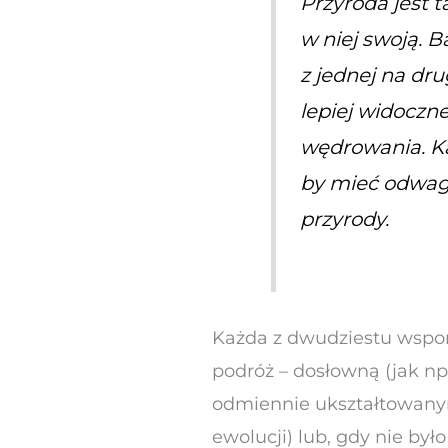
Przyroda jest t
w niej swoją. 
z jednej na dru
lepiej widoczne
wędrowania. Ka
by mieć odwagę
przyrody.
Każda z dwudziestu wspom
podróż – dosłowną (jak np
odmiennie ukształtowanymi
ewolucji) lub, gdy nie był