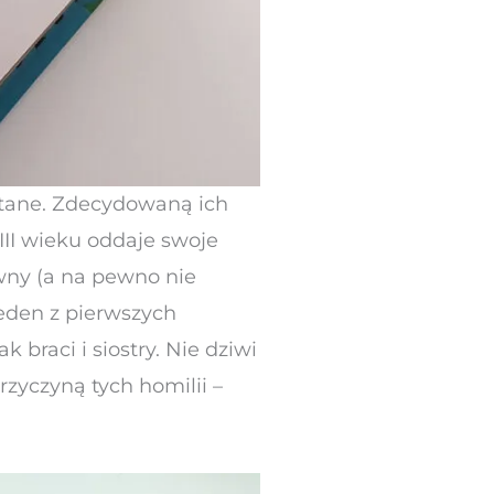
eptane. Zdecydowaną ich
II wieku oddaje swoje
wny (a na pewno nie
jeden z pierwszych
 braci i siostry. Nie dziwi
przyczyną tych homilii –