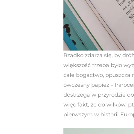
Rzadko zdarza się, by dró
większość trzeba było wyty
całe bogactwo, opuszcza 
ówczesny papież – Innocent
dostrzega w przyrodzie obr
więc fakt, że do wilków, pt
pierwszym w historii Euro