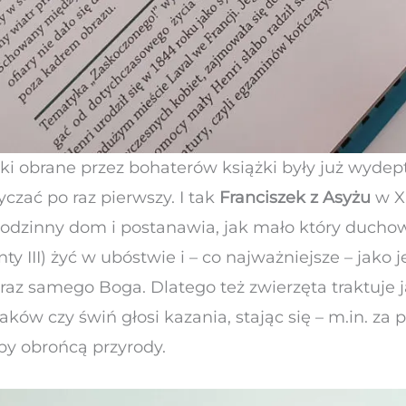
żki obrane przez bohaterów książki były już wyd
czać po raz pierwszy. I tak
Franciszek z Asyżu
w XI
rodzinny dom i postanawia, jak mało który ducho
y III) żyć w ubóstwie i – co najważniejsze – jako 
az samego Boga. Dlatego też zwierzęta traktuje jak
aków czy świń głosi kazania, stając się – m.in. za 
py obrońcą przyrody.