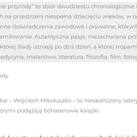
ie przyrody” to zbiór dwudziestu chronologicznie
ch na przestrzeni niespełna dziecięciu wieków, w 
nne doświadczenia zawodowe i prywatne, których 
zamiłowanie. Autentyczna pasja, niezachwiana prz
której ślady istnieją po dziś dzień, a której tropa
dycyna, malarstwo, literatura, filozofia, film, fot
ody
utor – Wojciech Mikołuszko – to nieskończony labiryn
którymi podążają bohaterowie książki.