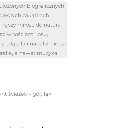
 ułożonych biograficznych
odległych zakątkach
łączy miłość do natury.
eciwnościami losu,
mi podążała i nadal zmierza
ografia, a nawet muzyka.
t ścieżek – gór, łąk,