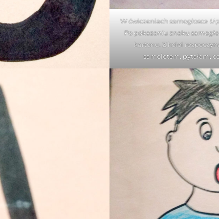
W ćwiczeniach samogłosce
U
Po pokazaniu znaku samogłos
kartonu. Z kolei rozpoczyn
samolotem, pytałam, co 