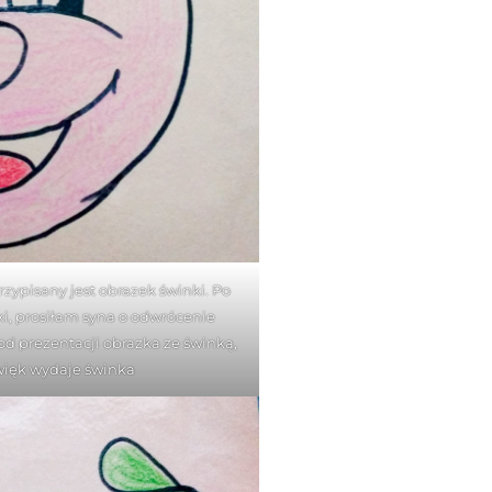
rzypisany jest obrazek świnki. Po
, prosiłam syna o odwrócenie
od prezentacji obrazka ze świnką,
więk wydaje świnka