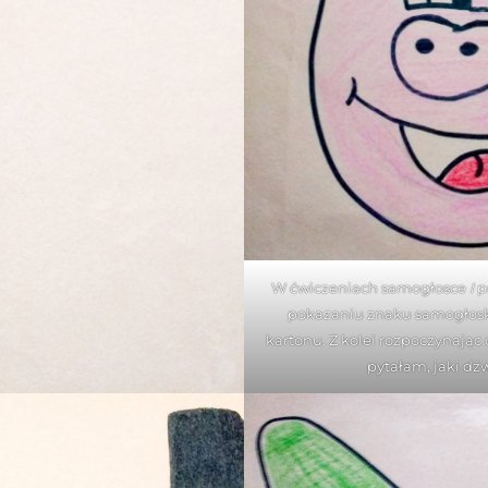
W ćwiczeniach samogłosce
I
p
pokazaniu znaku samogłoski
kartonu. Z kolei rozpoczynając 
pytałam, jaki dź