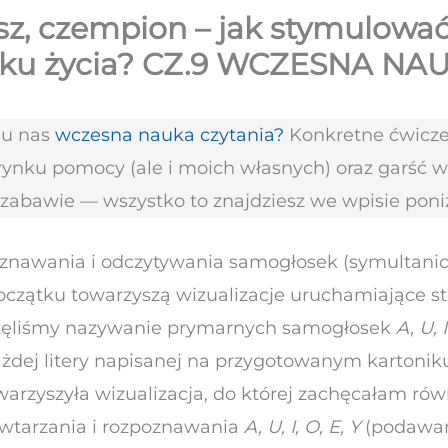
sz, czempion – jak stymulować
oku życia? CZ.9 WCZESNA NA
 u nas
wczesna nauka czytania?
Konkretne ćwiczen
rynku pomocy (ale i moich własnych) oraz garść 
 zabawie — wszystko to znajdziesz we wpisie poniż
znawania i odczytywania samogłosek (symultanic
oczątku towarzyszą wizualizacje uruchamiające s
oczęliśmy nazywanie prymarnych samogłosek
A, U, I
dej litery napisanej na przygotowanym kartonik
rzyszyła wizualizacja, do której zachęcałam rów
wtarzania i rozpoznawania
A, U, I, O, E, Y
(podawan