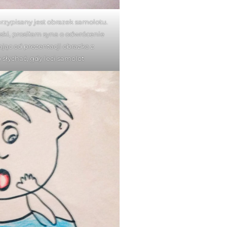
przypisany jest obrazek samolotu.
ki, prosiłam syna o odwrócenie
ając od prezentacji obrazka z
słychać, gdy leci samolot