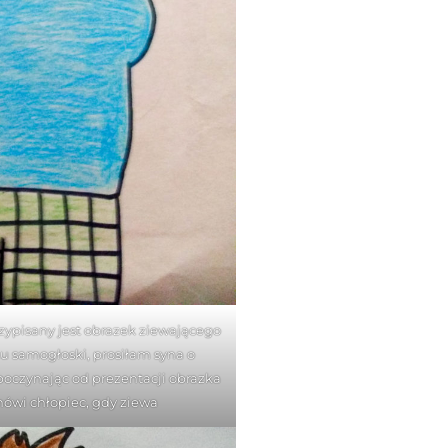
zypisany jest obrazek ziewającego
u samogłoski, prosiłam syna o
poczynając od prezentacji obrazka
mówi chłopiec, gdy ziewa