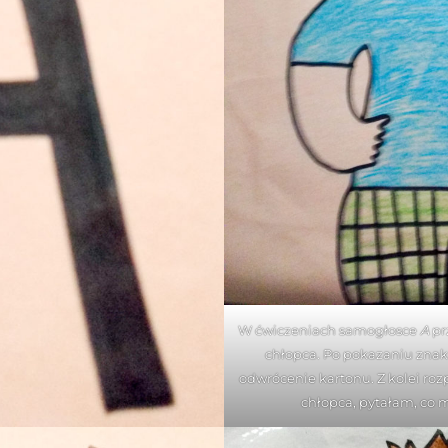
W ćwiczeniach samogłosce
A
pr
chłopca. Po pokazaniu znak
odwrócenie kartonu. Z kolei roz
chłopca, pytałam, co 