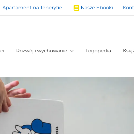
️ Apartament na Teneryfie
Nasze Ebooki
Kont
ci
Rozwój i wychowanie
Logopedia
Ksią