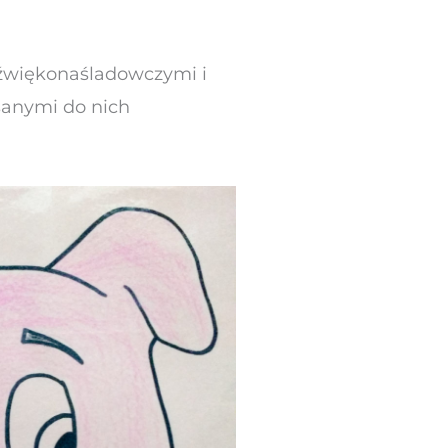
źwiękonaśladowczymi i
sanymi do nich