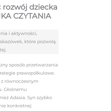
 rozwój dziecka
UKA CZYTANIA
ia i aktywności,
wskazówek, które pozwolą
ej.
zny sposób przetwarzania
trategie prawopółkulowe.
z równoczesnym
u. Głośnemu
nież Adasia. Syn szybko
ie konkretnej