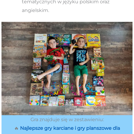
tematycznych w języku polskim oraz
angielskim.
Gra znajduje się w zestawieniu:
🔥
Najlepsze gry karciane i gry planszowe dla