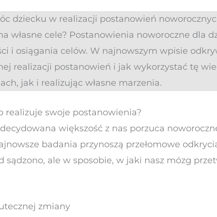
móc dziecku w realizacji postanowień noworoczny
a własne cele? Postanowienia noworoczne dla dz
ści i osiągania celów. W najnowszym wpisie odkr
j realizacji postanowień i jak wykorzystać tę wi
lach, jak i realizując własne marzenia.
ób realizuje swoje postanowienia?
– zdecydowana większość z nas porzuca noworoczn
 najnowsze badania przynoszą przełomowe odkrycia
tąd sądzono, ale w sposobie, w jaki nasz mózg prz
utecznej zmiany