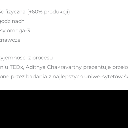
 fizyczna (+60% produkcji)
godzinach
asy omega-3
znawcze
rzyjemności z procesu
iu TEDx, Adithya Chakravarthy prezentuje prze
dzone przez badania z najlepszych uniwersytetów ś