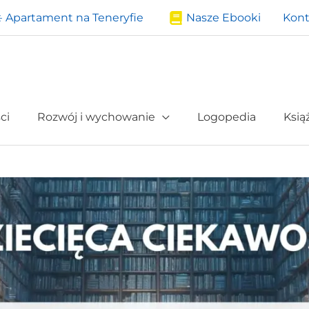
️ Apartament na Teneryfie
Nasze Ebooki
Kont
ci
Rozwój i wychowanie
Logopedia
Ksią