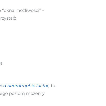
 “okna możliwości” –
rzystać:
ia
ved neurotrophic factor
) to
e jego poziom możemy