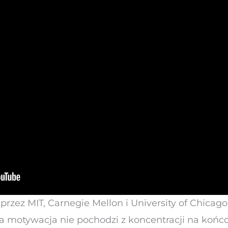
zez MIT, Carnegie Mellon i University of Chicago
za motywacja nie pochodzi z koncentracji na końc