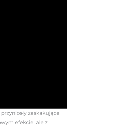
 przyniosły zaskakujące
owym efekcie, ale z