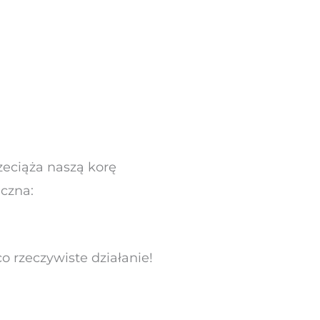
zeciąża naszą korę
eczna:
o rzeczywiste działanie!