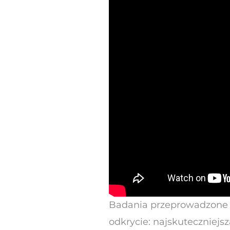
Badania przeprowadzone pr
odkrycie: najskuteczniejs