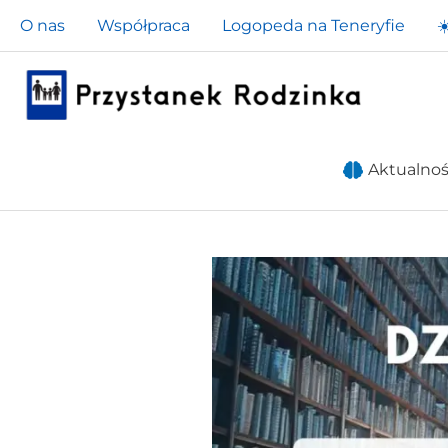
Przejdź
O nas
Współpraca
Logopeda na Teneryfie
☀
do
treści
Aktualnoś