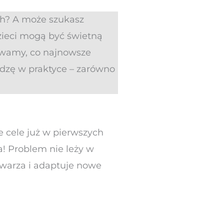
ch? A może szukasz
ieci mogą być świetną
ywamy, co najnowsze
edzę w praktyce – zarówno
e cele już w pierwszych
! Problem nie leży w
etwarza i adaptuje nowe