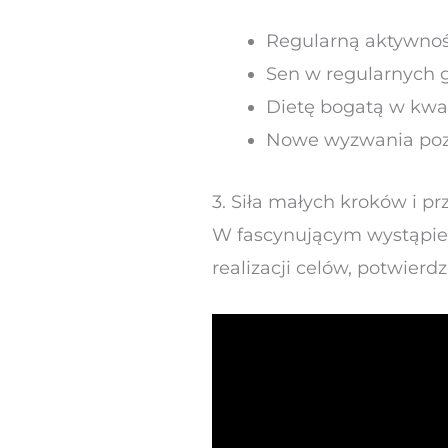
Regularną aktywność
Sen w regularnych 
Dietę bogatą w kw
Nowe wyzwania po
3. Siła małych kroków i p
W fascynującym wystąpien
realizacji celów, potwier