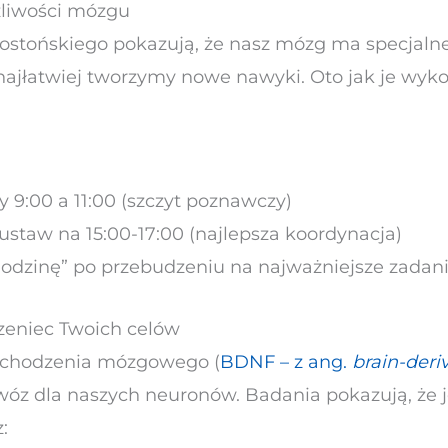
żliwości mózgu
ostońskiego pokazują, że nasz mózg ma specjalne
 najłatwiej tworzymy nowe nawyki. Oto jak je wyko
 9:00 a 11:00 (szczyt poznawczy)
ustaw na 15:00-17:00 (najlepsza koordynacja)
godzinę” po przebudzeniu na najważniejsze zadan
rzeniec Twoich celów
pochodzenia mózgowego (
BDNF – z ang.
brain-deri
 nawóz dla naszych neuronów. Badania pokazują, ż
: