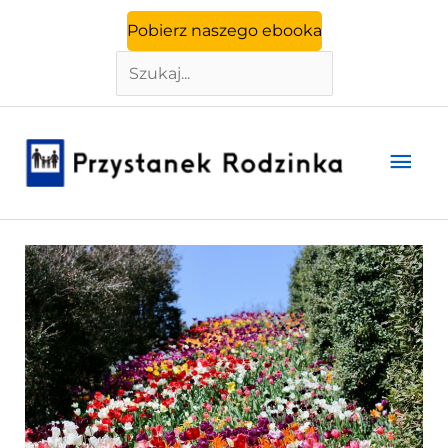
Szukaj
Przejdź
Pobierz naszego ebooka
do
treści
Głó
men