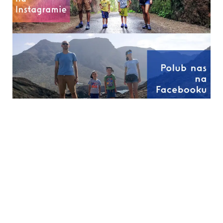
Jeziora
Które kraje są najszczęśliwsze
Plitwickie: jak
na świecie? Ranking 2025
uniknąć
tłumów w