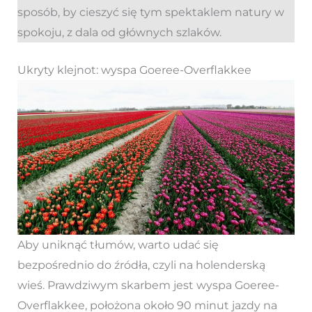
sposób, by cieszyć się tym spektaklem natury w
spokoju, z dala od głównych szlaków.
Ukryty klejnot: wyspa Goeree-Overflakkee
Aby uniknąć tłumów, warto udać się
bezpośrednio do źródła, czyli na holenderską
wieś. Prawdziwym skarbem jest wyspa Goeree-
Overflakkee, położona około 90 minut jazdy na