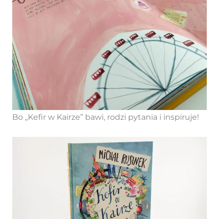
Bo „Kefir w Kairze” bawi, rodzi pytania i inspiruje!