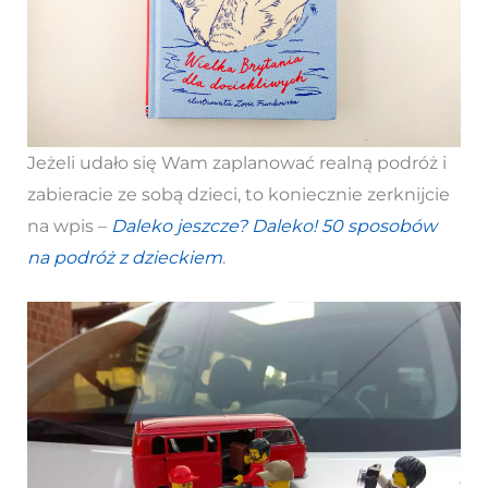
Jeżeli udało się Wam zaplanować realną podróż i
zabieracie ze sobą dzieci, to koniecznie zerknijcie
na wpis –
Daleko jeszcze? Daleko! 50 sposobów
na podróż z dzieckiem
.