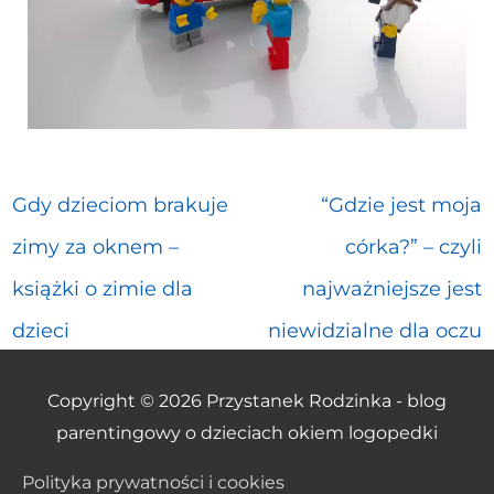
Gdy dzieciom brakuje
“Gdzie jest moja
zimy za oknem –
córka?” – czyli
książki o zimie dla
najważniejsze jest
dzieci
niewidzialne dla oczu
Copyright © 2026
Przystanek Rodzinka - blog
parentingowy o dzieciach okiem logopedki
Polityka prywatności i cookies