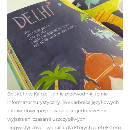
Bo „Kefir w Kairze” to nie przewodnik, to nie
informator turystyczny. To skarbnica językowych
zabaw, dowcipnych zagadek i jednocześnie
wyjaśnień, czasami uszczypliwych
lingwistycznych wariacji, dla których pretekstem