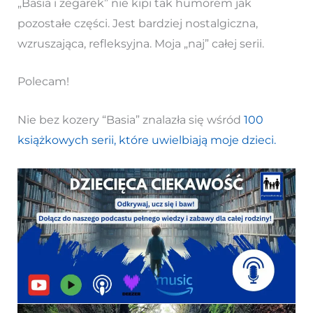
„Basia i zegarek” nie kipi tak humorem jak
pozostałe części. Jest bardziej nostalgiczna,
wzruszająca, refleksyjna. Moja „naj” całej serii.
Polecam!
Nie bez kozery “Basia” znalazła się wśród
100
książkowych serii, które uwielbiają moje dzieci.