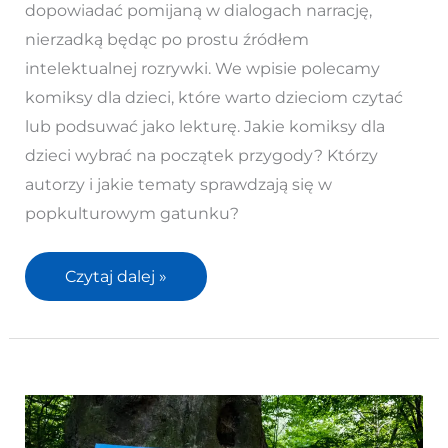
z
dopowiadać pomijaną w dialogach narrację,
komiksami
nierzadką będąc po prostu źródłem
–
intelektualnej rozrywki. We wpisie polecamy
TOP
komiksy dla dzieci, które warto dzieciom czytać
15
lub podsuwać jako lekturę. Jakie komiksy dla
dzieci wybrać na początek przygody? Którzy
autorzy i jakie tematy sprawdzają się w
popkulturowym gatunku?
Czytaj dalej »