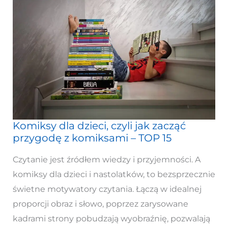
Komiksy dla dzieci, czyli jak zacząć
Komiksy
przygodę z komiksami – TOP 15
dla
dzieci,
Czytanie jest źródłem wiedzy i przyjemności. A
czyli
komiksy dla dzieci i nastolatków, to bezsprzecznie
jak
świetne motywatory czytania. Łączą w idealnej
zacząć
proporcji obraz i słowo, poprzez zarysowane
przygodę
kadrami strony pobudzają wyobraźnię, pozwalają