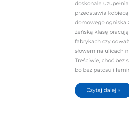
doskonale uzupełniaj
przedstawia kobiec
domowego ogniska z
żeńską klasę pracuj
fabrykach czy odważ
słowem na ulicach n
Treściwie, choć bez 
bo bez patosu i femin
Czytaj dalej »