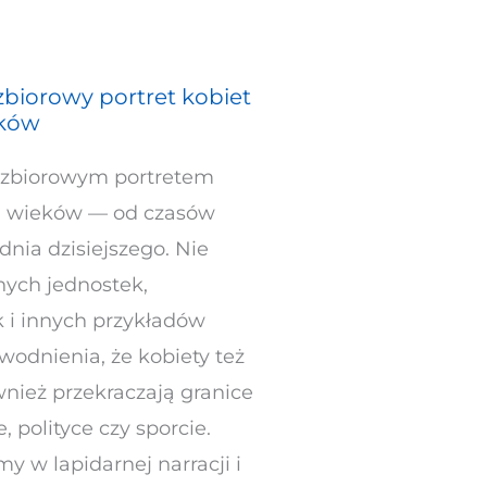
 zbiorowy portret kobiet
eków
st zbiorowym portretem
ni wieków — od czasów
dnia dzisiejszego. Nie
nych jednostek,
 i innych przykładów
odnienia, że kobiety też
nież przekraczają granice
 polityce czy sporcie.
my w lapidarnej narracji i