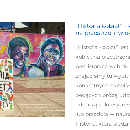
“Historia kobiet” –
“Historia
na przestrzeni wi
kobiet”
–
“Historia kobiet” je
zbiorowy
kobiet na przestrze
portret
prehistorycznych do 
kobiet
znajdziemy tu wybit
na
konkretnych nazwisk
przestrzeni
będących próbą udow
wieków
odnoszą sukcesy, rów
lub przodują w nauce,
Historia, którą śledzi