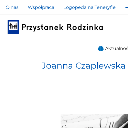
Przejdź
O nas
Współpraca
Logopeda na Teneryfie
☀
do
treści
Aktualnoś
Joanna Czaplewska