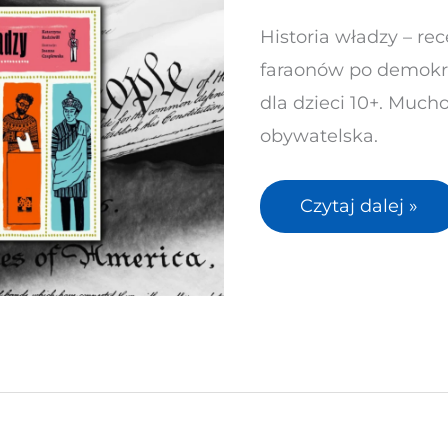
a
Historia władzy – rec
ludem.
faraonów po demokra
Jak
dla dzieci 10+. Muc
władza
obywatelska.
kształtuje
świat
Czytaj dalej »
–
recenzja
“Historii
władzy”