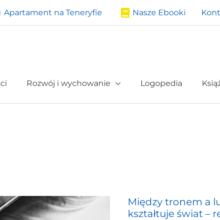
️ Apartament na Teneryfie
Nasze Ebooki
Kont
ci
Rozwój i wychowanie
Logopedia
Ksią
Między tronem a l
Między
kształtuje świat – r
tronem