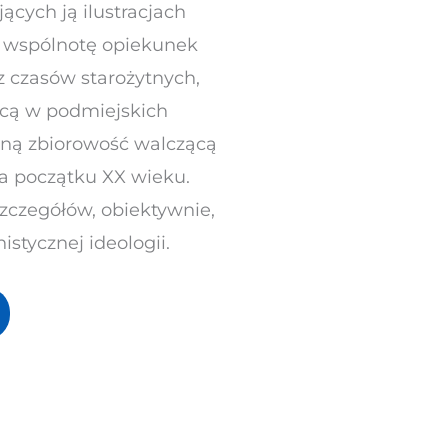
ących ją ilustracjach
ą wspólnotę opiekunek
 czasów starożytnych,
ącą w podmiejskich
ną zbiorowość walczącą
a początku XX wieku.
szczegółów, obiektywnie,
istycznej ideologii.