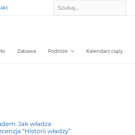
Szukaj
akt
żki
Zabawa
Podróże
Kalendarz ciąży
udem. Jak władza
ecenzja “Historii władzy”