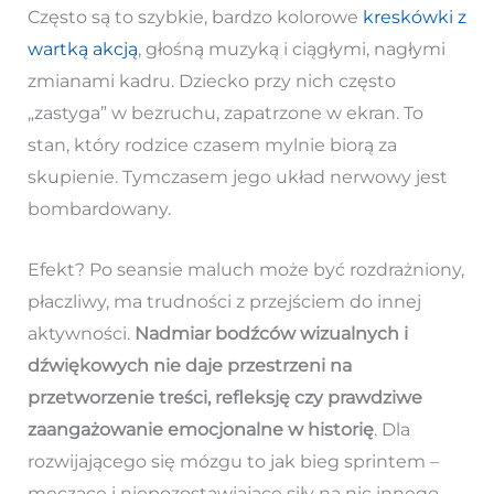
Często są to szybkie, bardzo kolorowe
kreskówki z
wartką akcją
, głośną muzyką i ciągłymi, nagłymi
zmianami kadru. Dziecko przy nich często
„zastyga” w bezruchu, zapatrzone w ekran. To
stan, który rodzice czasem mylnie biorą za
skupienie. Tymczasem jego układ nerwowy jest
bombardowany.
Efekt? Po seansie maluch może być rozdrażniony,
płaczliwy, ma trudności z przejściem do innej
aktywności.
Nadmiar bodźców wizualnych i
dźwiękowych nie daje przestrzeni na
przetworzenie treści, refleksję czy prawdziwe
zaangażowanie emocjonalne w historię
. Dla
rozwijającego się mózgu to jak bieg sprintem –
męczące i niepozostawiające siły na nic innego.