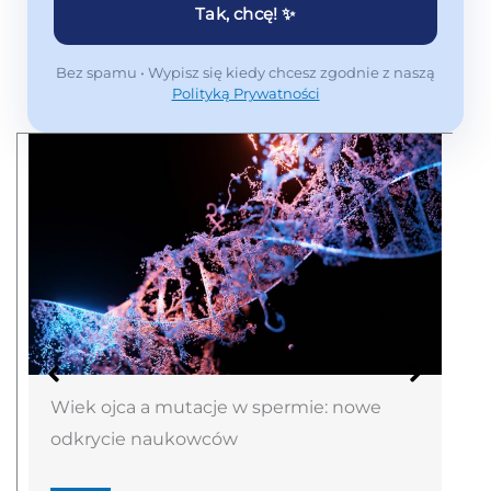
Tak, chcę! ✨
Bez spamu • Wypisz się kiedy chcesz zgodnie z naszą
Polityką Prywatności
Wiek ojca a mutacje w spermie: nowe
odkrycie naukowców