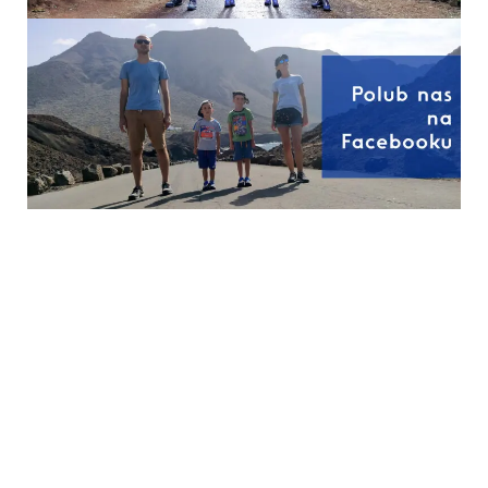
11 zdań, które słyszały
Co naprawdę rozwija
w dzieciństwie mądrzy
mowę dziecka? Nowe
ludzie
spojrzenie na ekrany
Copyright © 2026
Przystanek Rodzinka - blog
parentingowy o dzieciach okiem logopedki