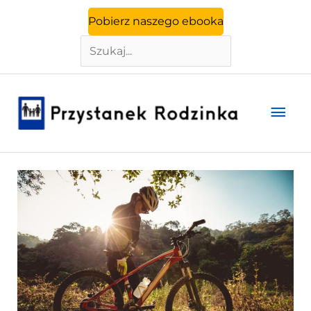
Szukaj
Przejdź
Pobierz naszego ebooka
do
treści
Głó
men