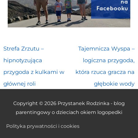
Strefa Zrzutu –
Tajemnicza Wyspa –
hipnotyzująca
logiczna przygoda,
przygoda z kulkami w
która rzuca gracza na
głównej roli
głębokie wody
Copyright © 2026
Przystanek Rodzinka - blog
parentingowy o dzieciach okiem logopedki
Polityka prywatności i cookies