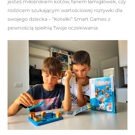
jesteś miłośnikiem kotów, fanem łamigłówek, czy
rodzicem szukającym wartościowej rozrywki dla
swojego dziecka – “Kotełki” Smart Games z
pewnością spełnią Twoje oczekiwania.