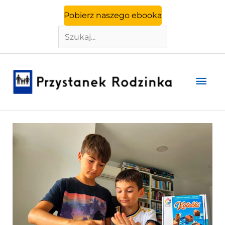
Szukaj
Przejdź
Pobierz naszego ebooka
do
treści
Głó
men