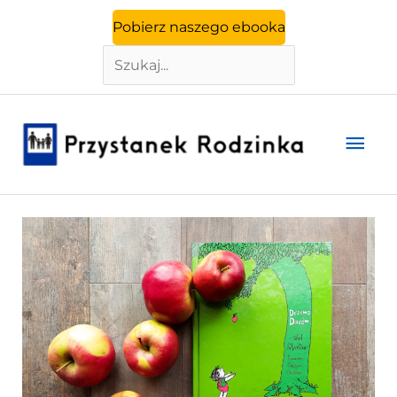
Szukaj
Przejdź
Pobierz naszego ebooka
do
treści
Głó
men