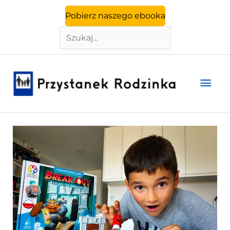
Szukaj
Przejdź
Pobierz naszego ebooka
do
treści
Głó
men