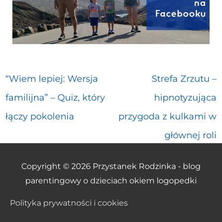
“Wiem lepiej: Wersja
Strefa Zrzutu –
familijna” – Quiz, który
hipnotyzująca
łączy pokolenia
przygoda z kulkami w
głównej roli
Copyright © 2026
Przystanek Rodzinka - blog
parentingowy o dzieciach okiem logopedki
Polityka prywatności i cookies