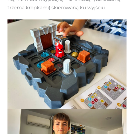
trzema kropkami) skierowaną ku wyjściu.