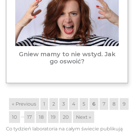
Gniew mamy to nie wstyd. Jak
go oswoić?
« Previous
1
2
3
4
5
6
7
8
9
…
10
17
18
19
20
Next »
Co tydzień laboratoria na całym świecie publikują