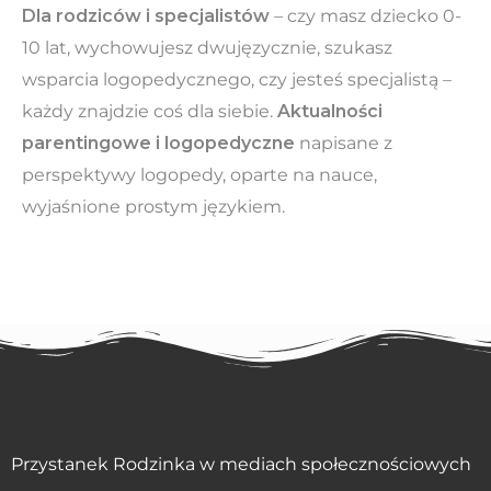
Dla rodziców i specjalistów
– czy masz dziecko 0-
10 lat, wychowujesz dwujęzycznie, szukasz
wsparcia logopedycznego, czy jesteś specjalistą –
każdy znajdzie coś dla siebie.
Aktualności
parentingowe i logopedyczne
napisane z
perspektywy logopedy, oparte na nauce,
wyjaśnione prostym językiem.
Przystanek Rodzinka w mediach społecznościowych