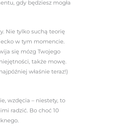
omentu, gdy będziesz mogła
. Nie tylko suchą teorię
 dziecko w tym momencie.
zwija się mózg Twojego
miejętności, także mowę.
ajpóźniej właśnie teraz!)
 wzdęcia – niestety, to
imi radzić. Bo choć 10
ęknego.