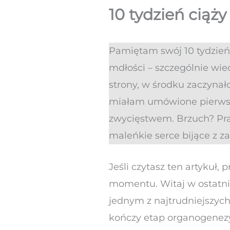
10 tydzień ciąż
Pamiętam swój 10 tydzień
mdłości – szczególnie wie
strony, w środku zaczyna
miałam umówione pierwsz
zwycięstwem. Brzuch? Pra
maleńkie serce bijące z z
Jeśli czytasz ten artykuł,
momentu. Witaj w ostatnic
jednym z najtrudniejszych
kończy etap organogenezy,