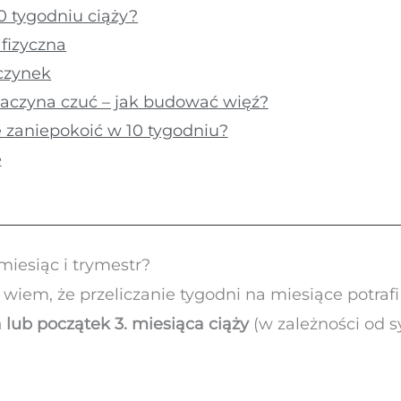
0 tygodniu ciąży?
fizyczna
czynek
zaczyna czuć – jak budować więź?
 zaniepokoić w 10 tygodniu?
e
 miesiąc i trymestr?
wiem, że przeliczanie tygodni na miesiące potraf
a lub początek 3. miesiąca ciąży
(w zależności od s