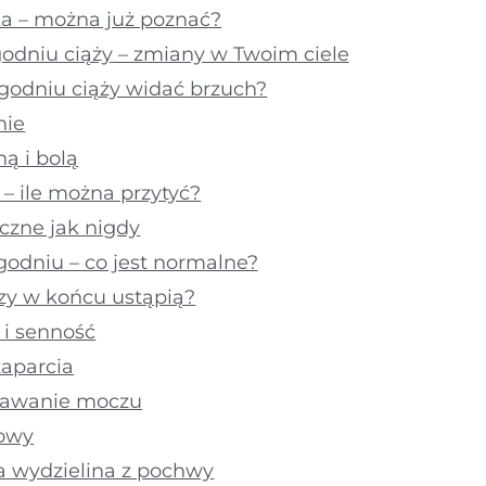
ka – można już poznać?
godniu ciąży – zmiany w Twoim ciele
ygodniu ciąży widać brzuch?
nie
ną i bolą
 – ile można przytyć?
oczne jak nigdy
godniu – co jest normalne?
czy w końcu ustąpią?
i senność
zaparcia
dawanie moczu
łowy
 wydzielina z pochwy