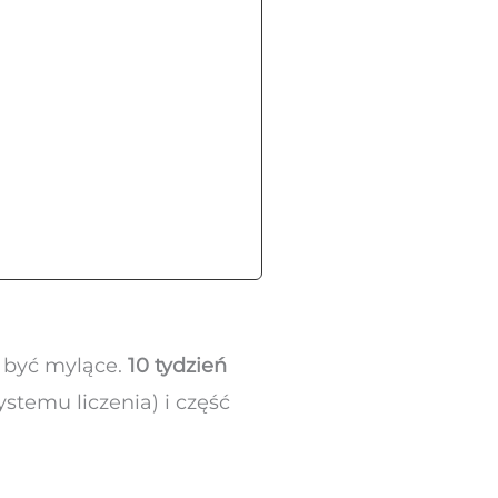
i być mylące.
10 tydzień
ystemu liczenia) i część