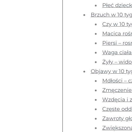
Płeć dziec
Brzuch w 10 ty
Czy w 10 t
Macica roś
Piersi – ros
Waga ciała
Żyły – wid
Objawy w 10 ty
Mdłości – 
Zmęczenie 
Wzdęcia i 
Częste od
Zawroty g
Zwiększona