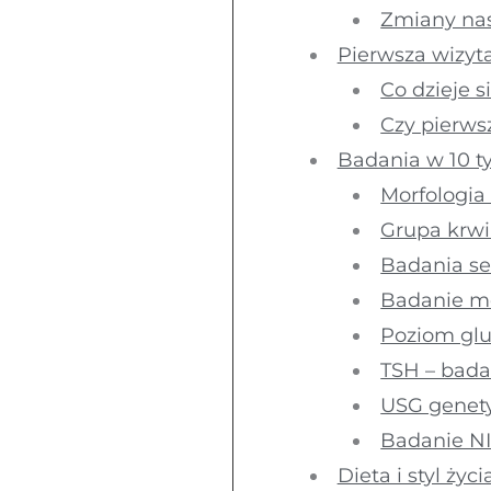
Zmiany nas
Pierwsza wizyt
Co dzieje s
Czy pierws
Badania w 10 ty
Morfologia
Grupa krwi
Badania se
Badanie m
Poziom gl
TSH – bada
USG genety
Badanie NI
Dieta i styl życ