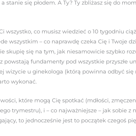
 a stanie się płodem. A Ty? Ty zbliżasz się do m
.
 wszystko, co musisz wiedzieć o 10 tygodniu ciąży
przede wszystkim – co naprawdę czeka Cię i Twoje
e skupię się na tym, jak niesamowicie szybko ro
az powstają fundamenty pod wszystkie przyszłe u
j wizycie u ginekologa (którą powinna odbyć się n
arto wykonać.
ści, które mogą Cię spotkać (mdłości, zmęczenie,
go trymestru), i – co najważniejsze – jak sobie z n
jący, to jednocześnie jest to początek czegoś pi