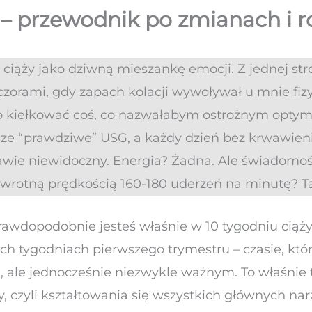
y – przewodnik po zmianach i 
 ciąży jako dziwną mieszankę emocji. Z jednej st
czorami, gdy zapach kolacji wywoływał u mnie fizy
ło kiełkować coś, co nazwałabym ostrożnym opty
e “prawdziwe” USG, a każdy dzień bez krwawien
wie niewidoczny. Energia? Żadna. Ale świadomość
awrotną prędkością 160-180 uderzeń na minutę? Ta 
 prawdopodobnie jesteś właśnie w 10 tygodniu ciąży 
h tygodniach pierwszego trymestru – czasie, który
, ale jednocześnie niezwykle ważnym. To właśnie 
 czyli kształtowania się wszystkich głównych na