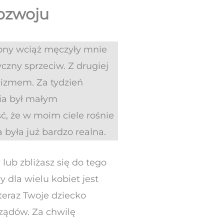
rozwoju
rony wciąż męczyły mnie
czny sprzeciw. Z drugiej
mizmem. Za tydzień
ia był małym
, że w moim ciele rośnie
była już bardzo realna.
lub zbliżasz się do tego
 dla wielu kobiet jest
teraz Twoje dziecko
rządów. Za chwilę