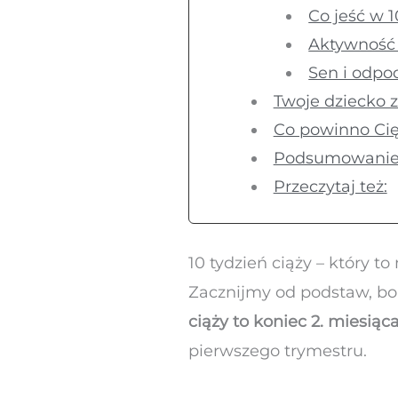
Co jeść w 1
Aktywność 
Sen i odpo
Twoje dziecko 
Co powinno Cię
Podsumowani
Przeczytaj też:
10 tydzień ciąży – który to
Zacznijmy od podstaw, bo 
ciąży to koniec 2. miesiąc
pierwszego trymestru.