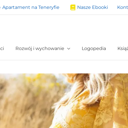
️ Apartament na Teneryfie
Nasze Ebooki
Kont
ci
Rozwój i wychowanie
Logopedia
Ksią