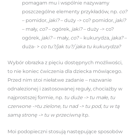
pomagam mu i wspólnie nazywamy
poszczególne elementy przykładów, np.
co?
– pomidor,
jaki?
– duży -> co? pomidor,
jaki?
– mały,
co?
– ogórek,
jaki?
– duży -> co?
ogórek,
jaki?
– mały,
co?
– kukurydza,
jaka?
–
duża- >
co tu?/jak tu?/ jaka tu kukurydza?
Wybór obrazka z pięciu dostępnych możliwości,
to nie koniec ćwiczenia dla dziecka mówiącego.
Przed nim stoi niełatwe zadanie – nazwanie
odnalezionej i zastosowanej reguły, chociażby w
najprostszej formie, np.
tu duże -> tu małe, tu
czerwone ->tu zielone, tu nad -> tu pod, tu w tą
samą stronę -> tu w przeciwną
itp.
Moi podopieczni stosują następujące sposobów