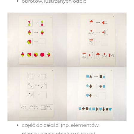
obrotów, lustrzanych odbić
część do całości (np. elementów
różnicujących obiekty w parze)