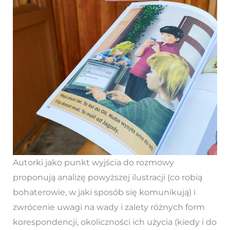
Autorki jako punkt wyjścia do rozmowy
proponują analizę powyższej ilustracji (co robią
bohaterowie, w jaki sposób się komunikują) i
zwrócenie uwagi na wady i zalety różnych form
korespondencji, okoliczności ich użycia (kiedy i do