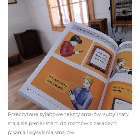
Przeczytane sylabowe teksty sms-ów Kuby i taty
stają się pretekstem do rozmów o zasadach
pisania i wysyłania sms-ów.