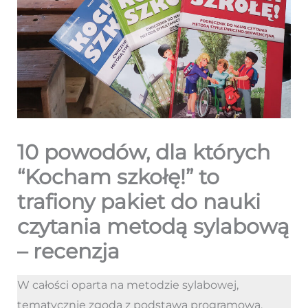
10 powodów, dla których
“Kocham szkołę!” to
trafiony pakiet do nauki
czytania metodą sylabową
– recenzja
W całości oparta na metodzie sylabowej,
tematycznie zgoda z podstawą programową,