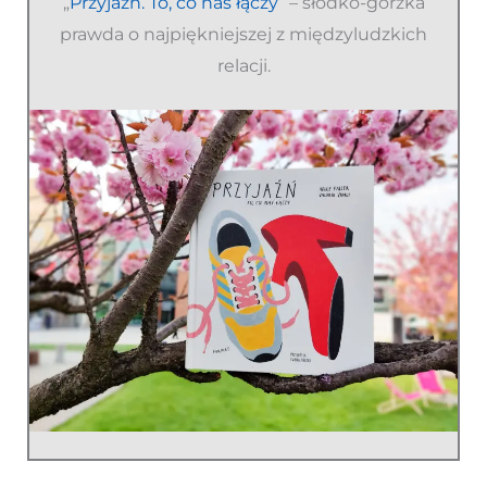
„
Przyjaźń. To, co nas łączy
” – słodko-gorzka
prawda o najpiękniejszej z międzyludzkich
relacji.