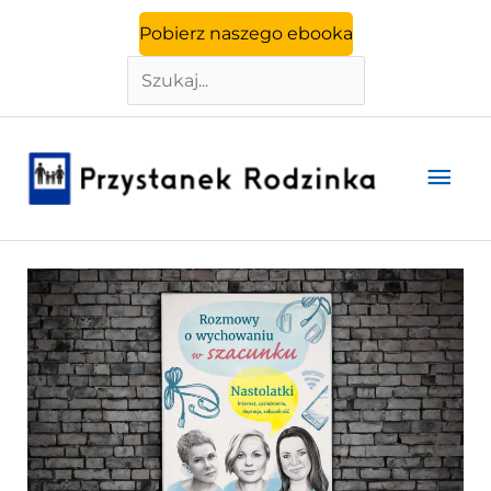
Szukaj
Przejdź
Pobierz naszego ebooka
do
treści
Głó
men