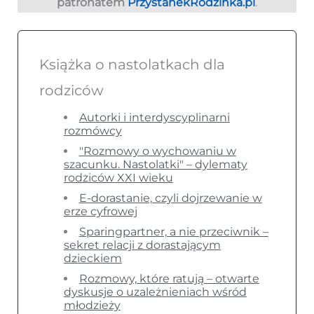
patronatem
PrzystanekRodzinka.pl
.
Książka o nastolatkach dla
rodziców
Autorki i interdyscyplinarni
rozmówcy
"Rozmowy o wychowaniu w
szacunku. Nastolatki" – dylematy
rodziców XXI wieku
E-dorastanie, czyli dojrzewanie w
erze cyfrowej
Sparingpartner, a nie przeciwnik –
sekret relacji z dorastającym
dzieckiem
Rozmowy, które ratują – otwarte
dyskusje o uzależnieniach wśród
młodzieży