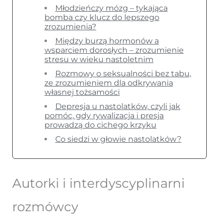
Młodzieńczy mózg – tykająca
bomba czy klucz do lepszego
zrozumienia?
Między burzą hormonów a
wsparciem dorosłych – zrozumienie
stresu w wieku nastoletnim
Rozmowy o seksualności bez tabu,
ze zrozumieniem dla odkrywania
własnej tożsamości
Depresja u nastolatków, czyli jak
pomóc, gdy rywalizacja i presja
prowadzą do cichego krzyku
Co siedzi w głowie nastolatków?
Autorki i interdyscyplinarni
rozmówcy