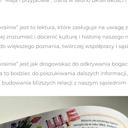
 “Maja i przyjaciele”, trafia w sedno ukraińskości 
rainie” jest to lektura, które zasługuje na uwagę z
iej zrozumieć i docenić kulturę i historię naszego
e do większego poznania, twórczej współpracy i sąsi
krainie” jest jak drogowskaz do odkrywania bogactw
ra to bodziec do poszukiwania dalszych informacji
i budowania bliższych relacji z naszym sąsiednim