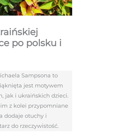
raińskiej
żce po polsku i
 Michaela Sampsona to
esiąknięta jest motywem
 jak i ukraińskich dzieci.
ugim z kolei przypomniane
a dodaje otuchy i
arz do rzeczywistość.