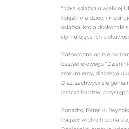
“Mała książka o wielkiej U
książki dla dzieci i inspi
książka, która doskonale 
stymulujące ich ciekawość
Różnorodne opinie na temat
bestsellerowego “Dziennika
zrozumiemy, dlaczego Ukrai
Díaz, zachwycił się genial
jeszcze bardziej przystępn
Ponadto, Peter H. Reynolds
książce wielka historia st