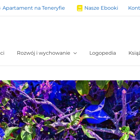
️ Apartament na Teneryfie
Nasze Ebooki
Kont
ci
Rozwój i wychowanie
Logopedia
Ksią