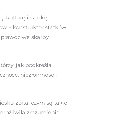
ę, kulturę i sztukę
olow – konstruktor statków
o prawdziwe skarby
órzy, jak podkreśla
czność, niezłomność i
iesko-żółta, czym są takie
umożliwiła zrozumienie,