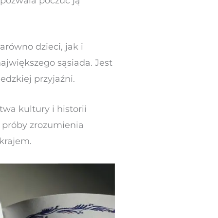
i pozwala poczuć ją
arówno dzieci, jak i
 największego sąsiada. Jest
edzkiej przyjaźni.
a kultury i historii
, próby zrozumienia
 krajem.