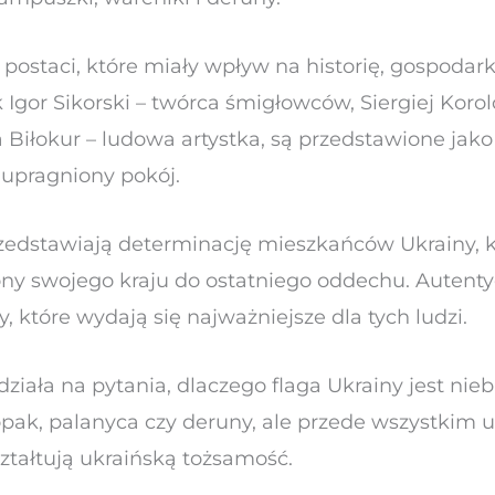
 postaci, które miały wpływ na historię, gospodark
ak Igor Sikorski – twórca śmigłowców, Siergiej Kor
 Biłokur – ludowa artystka, są przedstawione jak
 upragniony pokój.
edstawiają determinację mieszkańców Ukrainy, kt
rony swojego kraju do ostatniego oddechu. Autenty
, które wydają się najważniejsze dla tych ludzi.
ziała na pytania, dlaczego flaga Ukrainy jest nieb
opak, palanyca czy deruny, ale przede wszystkim 
kształtują ukraińską tożsamość.