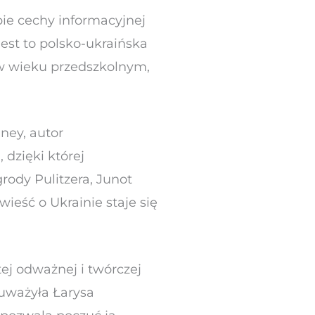
obie cechy informacyjnej
Jest to polsko-ukraińska
i w wieku przedszkolnym,
nney, autor
 dzięki której
rody Pulitzera, Junot
wieść o Ukrainie staje się
tej odważnej i twórczej
zauważyła Łarysa