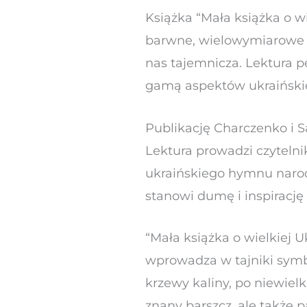
Książka “Mała książka o w
barwne, wielowymiarowe sp
nas tajemnicza. Lektura pe
gamą aspektów ukraińskiej 
Publikację Charczenko i 
Lektura prowadzi czytelni
ukraińskiego hymnu narodo
stanowi dumę i inspirację
“Mała książka o wielkiej Uk
wprowadza w tajniki symbo
krzewy kaliny, po niewielk
znany barszcz, ale także p