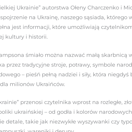
ielkiej Ukrainie” autorstwa Ołeny Charczenko i M
ojrzenie na Ukrainę, naszego sąsiada, którego wi
łna jest informacji, które umożliwiają czytelniko
kultury i historii.
Sampsona śmiało można nazwać małą skarbnicą w
ka przez tradycyjne stroje, potrawy, symbole naro
wego – pieśń pełną nadziei i siły, która niegdyś b
 dla milionów Ukraińców.
rainie” przenosi czytelnika wprost na rozległe, zło
liki ukraińskiej – od godła i kolorów narodowych, 
ie detale, takie jak niezwykłe wyszywanki czy typ
ampuszki, wareniki i deruny.