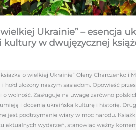
wielkiej Ukrainie” – esencja uk
ji i kultury w dwujęzycznej ksią
książka o wielkiej Ukrainie” Ołeny Charczenko i
rii i hołd złożony naszym sąsiadom. Opowieść prz
ki o wolność. Zasługuje na uwagę zarówno polskich,
zumieją i docenią ukraińską kulturę i historię. Dr
ne jest podtrzymanie wiary w moc narodu. Książk
czu aktualnych wydarzeń, stanowiąc ważny koment