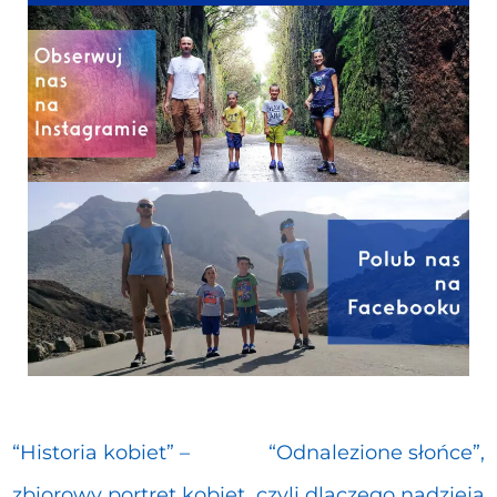
“Historia kobiet” –
“Odnalezione słońce”,
zbiorowy portret kobiet
czyli dlaczego nadzieja