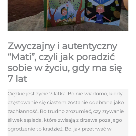
Zwyczajny i autentyczny
“Mati”, czyli jak poradzić
sobie w życiu, gdy ma się
7 lat
Ciężkie jest życie 7-latka. Bo nie wiadomo, kiedy
częstowanie się ciastem zostanie odebrane jako
zachłanność. Bo trudno zrozumieć, czy zrywanie
śliwek sąsiada, które zwisają z drzewa poza jego
ogrodzenie to kradzież. Bo, jak przetrwać w