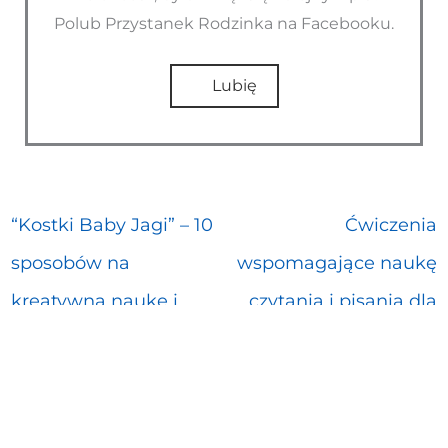
Polub Przystanek Rodzinka na Facebooku.
Lubię
“Kostki Baby Jagi” – 10
Ćwiczenia
sposobów na
wspomagające naukę
kreatywną naukę i
czytania i pisania dla
zabawę z dzieckiem
dzieci 4-6lat
Copyright © 2026
Przystanek Rodzinka - blog
parentingowy o dzieciach okiem logopedki