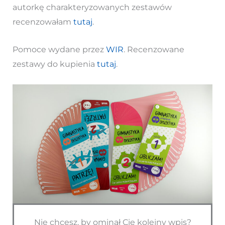
autorkę charakteryzowanych zestawów
recenzowałam
tutaj
.
Pomoce wydane przez
WIR
. Recenzowane
zestawy do kupienia
tutaj
.
Nie chcesz, by ominął Cię kolejny wpis?